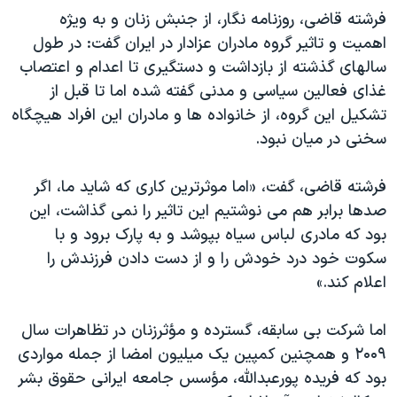
اسرائیل در جنگ
فرشته قاضی، روزنامه نگار، از جنبش زنان و به ویژه
نرگس محمدی برنده جایزه نوبل صلح
اهمیت و تاثیر گروه مادران عزادار در ایران گفت: در طول
سالهای گذشته از بازداشت و دستگیری تا اعدام و اعتصاب
همایش محافظه‌کاران آمریکا «سی‌پک»
غذای فعالین سیاسی و مدنی گفته شده اما تا قبل از
صفحه‌های ویژه
تشکیل این گروه، از خانواده ها و مادران این افراد هیچگاه
سفر پرزیدنت ترامپ به چین
سخنی در میان نبود.
فرشته قاضی، گفت، «اما موثرترین کاری که شاید ما، اگر
صدها برابر هم می نوشتیم این تاثیر را نمی گذاشت، این
بود که مادری لباس سیاه بپوشد و به پارک برود و با
سکوت خود درد خودش را و از دست دادن فرزندش را
اعلام کند.»
اما شرکت بی سابقه، گسترده و مؤثرزنان در تظاهرات سال
۲۰۰۹ و همچنین کمپین یک میلیون امضا از جمله مواردی
بود که فریده پورعبدالله، مؤسس جامعه ایرانی حقوق بشر