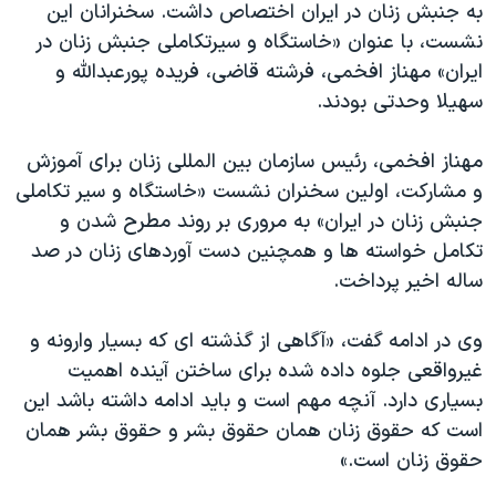
به جنبش زنان در ایران اختصاص داشت. سخنرانان این
دنبال کنید
مستندها
فرهنگ و زندگی
نشست، با عنوان «خاستگاه و سیرتکاملی جنبش زنان در
حقوق شهروندی
انتخابات ریاست جمهوری آمریکا ۲۰۲۴
ایران» مهناز افخمی، فرشته قاضی، فریده پورعبدالله و
سهیلا وحدتی بودند.
اقتصادی
حمله جمهوری اسلامی به اسرائیل
رمز مهسا
علم و فناوری
مهناز افخمی، رئیس سازمان بین المللی زنان برای آموزش
زبانهای مختلف
اسرائیل در جنگ
ورزش زنان در ایران
و مشارکت، اولین سخنران نشست «خاستگاه و سیر تکاملی
جنبش زنان در ایران» به مروری بر روند مطرح شدن و
گالری عکس
اعتراضات زن، زندگی، آزادی
تکامل خواسته ها و همچنین دست آوردهای زنان در صد
آرشیو پخش زنده
مجموعه مستندهای دادخواهی
ساله اخیر پرداخت.
تریبونال مردمی آبان ۹۸
وی در ادامه گفت، «آگاهی از گذشته ای که بسیار وارونه و
دادگاه حمید نوری
غیرواقعی جلوه داده شده برای ساختن آینده اهمیت
چهل سال گروگان‌گیری
بسیاری دارد. آنچه مهم است و باید ادامه داشته باشد این
قانون شفافیت دارائی کادر رهبری ایران
است که حقوق زنان همان حقوق بشر و حقوق بشر همان
حقوق زنان است.»
اعتراضات مردمی آبان ۹۸