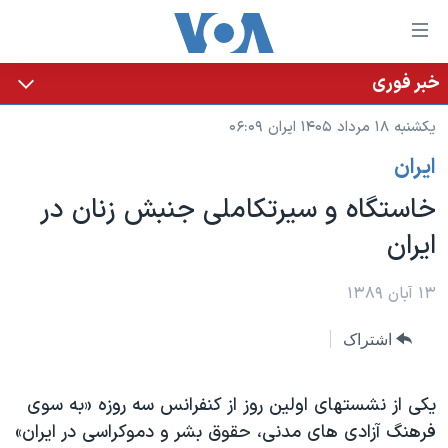
ینکهای
ابل
سترسی
خبر فوری
خانه
هش
یکشنبه ۱۸ مرداد ۱۴۰۵ ایران ۰۶:۰۹
نسخه سبک وب‌سایت
ه
ايران
حتوای
موضوع ها
صلی
خاستگاه و سیرتکاملی جنبش زنان در
برنامه های تلویزیونی
ایران
هش
ایران
جدول برنامه ها
ه
آمریکا
فحه
صفحه‌های ویژه
جهان
۱۳ آبان ۱۳۸۹
صلی
فرکانس‌های صدای آمریکا
ورزشی
جام جهانی ۲۰۲۶
هش
اشتراک
پخش رادیویی
ه
گزیده‌ها
عملیات خشم حماسی
ستجو
۲۵۰سالگی آمریکا
ویژه برنامه‌ها
یکی از نشستهای اولین روز از کنفرانس سه روزه «به سوی
یادگیری زبان انگلیسی
فرهنگ آزادی های مدنی، حقوق بشر و دموکراسی در ایران»
ویدیوها
بایگانی برنامه‌های تلویزیونی