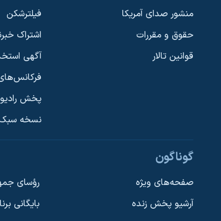
منشور صدای آمریکا
فیلترشکن
حقوق و مقررات
اشتراک خبرن
قوانین تالار
آگهی استخد
فرکانس‌های 
پخش رادیو
یادگیری زبان انگلیسی
نسخه سبک 
دنبال کنید
گوناگون
صفحه‌های ویژه
رؤسای جمهو
آرشیو پخش زنده
بایگانی برن
زبانهای مختلف