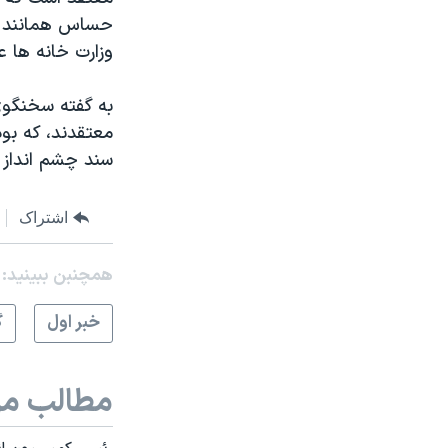
حساس همانند م
وزارت خانه ها ع
به گفته سخنگو
معتقدند، که بو
سند چشم انداز و
اشتراک
همچنبن ببینید:
خبر اول
گ
مطالب مر