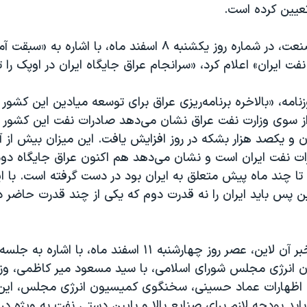
عیین کرده است.
روزنامه جهان صنعت، در شماره روز یکشنبه ۸ اسفند ماه، با اشاره
فت ایران» اعلام کرد، «سرانجام عراق جایگاه ایران در اوپک را 
زنامه، «بالاخره برنامه‌ریزی عراق برای توسعه میادین این کشو
از سوی وزارت نفت عراق نشان می‌دهد صادرات نفت این کشور در
۲ میلیون و یکصد هزار بشکه در روز افزایش یافت. این میزان بیش از
ت نفت ایران است و نشان می‌دهد هم‌ اکنون عراق جایگاه دو
 تا چند ماه پیش متعلق به ایران بود در دست گرفته است. با 
ین پس باید ایران را نه قدرت دوم که یکی از چند قدرت حاضر د
در همین حال خبر آن لاین، عصر روز چهارشنبه ۱۱ اسفند ماه، با ا
انرژی مجلس شورای اسلامی، با سید مسعود میر کاظمی، وزی
 اظهارات عماد حسینی، سخنگوی کمیسیون انرژی مجلس، ای
اید بودجه لازم برای صنایع بالا و پایین دستی نفت به ویژه 