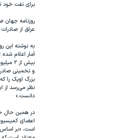
برای نفت خود ت
نرگس محمدی برنده جایزه نوبل صلح
همایش محافظه‌کاران آمریکا «سی‌پک»
عراق از صادرات ن
صفحه‌های ویژه
سفر پرزیدنت ترامپ به چین
به نوشته این رو
آمار اعلام شده 
بیش از 
و تخمینی صادرا
بزرگ اوپک را که
نظر می‌رسد از ا
دانست.»
اعضای کمیسیون 
است، «بر اساس
معتقد است که ب