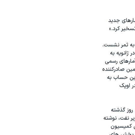
 به «سبقت آمارهای جدید
تسخیر کرد.»
ر به ثمر نشست.
 ژانویه به
 آمارهای رسمی
مین صادرکننده
این حساب به
ر اوپک
شاره به جلسه روز گذشته
ر نفت، نوشته
ن کمیسیون
در بخش های