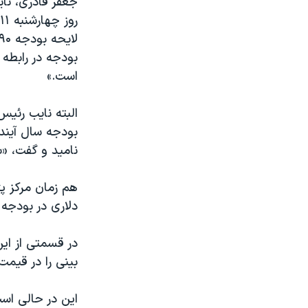
جعفر قادری، نا
مستندها
فرهنگ و زندگی
حقوق شهروندی
انتخابات ریاست جمهوری آمریکا ۲۰۲۴
اقتصادی
حمله جمهوری اسلامی به اسرائیل
است.»
رمز مهسا
علم و فناوری
اسرائیل در جنگ
ورزش زنان در ایران
البته نایب رئی
گالری عکس
اعتراضات زن، زندگی، آزادی
نامید و گفت، «
آرشیو پخش زنده
مجموعه مستندهای دادخواهی
تریبونال مردمی آبان ۹۸
دادگاه حمید نوری
دلاری در بودجه ۹۰ اعلام کرد.
چهل سال گروگان‌گیری
در قسمتی از این
قانون شفافیت دارائی کادر رهبری ایران
بینی را در قیمت
اعتراضات مردمی آبان ۹۸
اسرائیل در جنگ