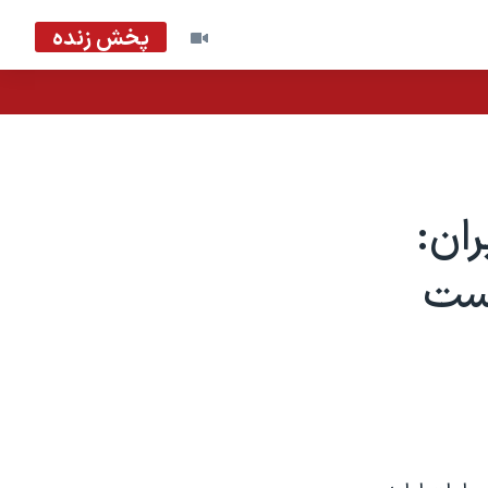
پخش زنده
ان:
یست