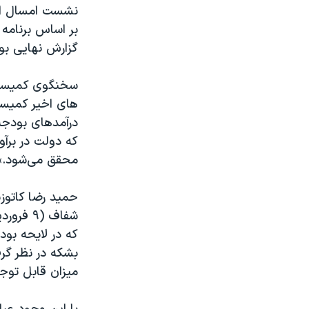
مستندها
فرهنگ و زندگی
نشست امسال این
بر اساس برنامه
حقوق شهروندی
انتخابات ریاست جمهوری آمریکا ۲۰۲۴
گزارش نهایی بودجه ۹۰ را تا پیش از پایان فروردین ماه به 
اقتصادی
حمله جمهوری اسلامی به اسرائیل
رمز مهسا
علم و فناوری
های اخیر کمیسی
اسرائیل در جنگ
ورزش زنان در ایران
درآمدهای بودجه
گالری عکس
اعتراضات زن، زندگی، آزادی
که دولت در برآو
آرشیو پخش زنده
مجموعه مستندهای دادخواهی
محقق می‌شود.»
تریبونال مردمی آبان ۹۸
حمید رضا کاتوز
دادگاه حمید نوری
چهل سال گروگان‌گیری
بشکه در نظر گر
قانون شفافیت دارائی کادر رهبری ایران
میزان قابل توج
اعتراضات مردمی آبان ۹۸
اسرائیل در جنگ