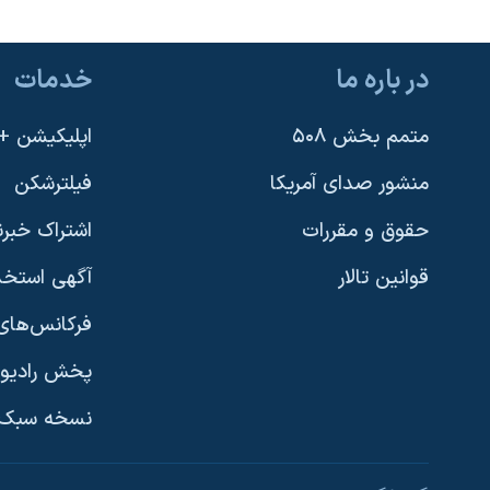
در باره ما
خدمات
متمم بخش ۵۰۸
اپلیکیشن +VOA
منشور صدای آمریکا
فیلترشکن
حقوق و مقررات
اشتراک خبرن
قوانین تالار
آگهی استخد
فرکانس‌های 
پخش رادیو
یادگیری زبان انگلیسی
نسخه سبک 
دنبال کنید