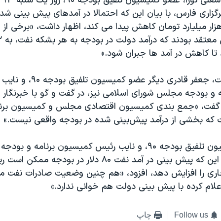
با ای
گزاری فارس، با بیان این که احتمالا در آمدهای پیش بینی شد
دجه ۹۰، ۲۳ هزار میلیارد تومان کاهش پیدا می کند، اظهار داشت، «برخی ا
 تا کاهش در آمد ها جبران شود.»
این در حالی است، جعفر قادری دیگر عضو کمیسیو
 و بودجه مجلس شورای اسلامی نیز، در گفت و گو با خبرنگار 
 گفت، «جمع بندی كميسيون اقتصادی مجلس و كميسيون برنا
ه بخشی از درآمد پيش‌بينی شده در بودجه واقعی نيست.»
این عضو کمیسیون تلفیق بودجه ۹۰، و نایب رئیس کمیسیون برنام
اسلامی، با بیان این که پیش بینی در آمد نفت ۸۰ دلار در ب
ری را افزایش دهد، افزود، «هم چنین وضعیت صادرات نفت ما
لام کرده با پیش بینی دولت هم خوانی ندارد.»
Follow us
چاپ