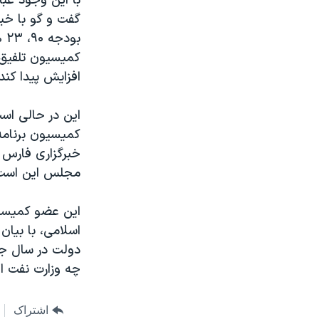
گفت و گو با خبر
نرگس محمدی برنده جایزه نوبل صلح
بو
همایش محافظه‌کاران آمریکا «سی‌پک»
صفحه‌های ویژه
افزایش پیدا کند
سفر پرزیدنت ترامپ به چین
کمیسیون برنامه
خبرگزاری فارس
مجلس اين است ك
دولت در سال جا
چه وزارت نفت اع
اشتراک