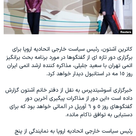
دنبال کنید
مستندها
فرهنگ و زندگی
حقوق شهروندی
انتخابات ریاست جمهوری آمریکا ۲۰۲۴
اقتصادی
حمله جمهوری اسلامی به اسرائیل
رمز مهسا
علم و فناوری
زبانهای مختلف
کاترین آشتون، رئیس سیاست خارجی اتحادیه اروپا برای
اسرائیل در جنگ
ورزش زنان در ایران
برگزاری دور تازه ای از گفتگوها در مورد برنامه بحث برانگیز
گالری عکس
اعتراضات زن، زندگی، آزادی
اتمی تهران با سعید جلیلی، مذاکره کننده ارشد اتمی ایران
آرشیو پخش زنده
مجموعه مستندهای دادخواهی
روز ١٥ مه در استانبول دیدار خواهد کرد.
تریبونال مردمی آبان ۹۸
خبرگزاری آسوشیتدپرس به نقل از دفتر خانم آشتون گزارش
دادگاه حمید نوری
داده است «این دور از مذاکرات پیگیری آخرین دور
چهل سال گروگان‌گیری
گفتگوهای روز ٥ و ٦ آوریل در آلماتی خواهد بود که برای
دستیابی به توافق ناکام ماند».
قانون شفافیت دارائی کادر رهبری ایران
اعتراضات مردمی آبان ۹۸
رئیس سیاست خارجی اتحادیه اروپا به نمایندگی از پنج