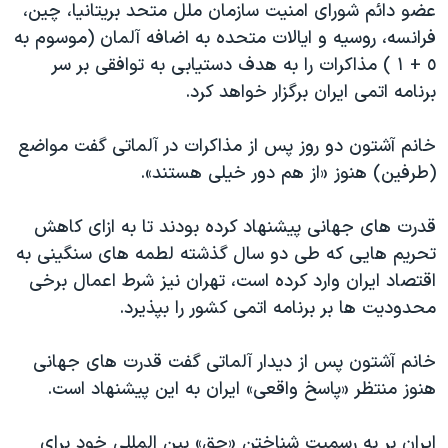
اسرائیل در جنگ
عضو دائم شورای امنیت سازمان ملل متحد بریتانیا، چین،
فرانسه، روسیه و ایالات متحده به اضافه آلمان (موسوم به
نرگس محمدی برنده جایزه نوبل صلح
٥ + ١ ) مذاکرات را به هدف دستیابی به توافقی بر سر
همایش محافظه‌کاران آمریکا «سی‌پک»
برنامه اتمی ایران برگزار خواهد کرد.
صفحه‌های ویژه
خانم آشتون دو روز پس از مذاکرات در آلماتی گفت مواضع
سفر پرزیدنت ترامپ به چین
(طرفین) هنوز «از هم دور خیلی هستند».
قدرت های جهانی پیشنهاد کرده بودند تا به ازای کاهش
تحریم هایی که طی دو سال گذشته لطمه های سنگینی به
اقتصاد ایران وارد کرده است، تهران نیز شرط اعمال برخی
محدودیت ها بر برنامه اتمی کشور را بپذیرد.
خانم آشتون پس از دیدار آلماتی گفت قدرت های جهانی
هنوز منتظر «پاسخ واقعی» ایران به این پیشنهاد است.
ایران بر به رسمیت شناختن «حق» بین المللی خود برای