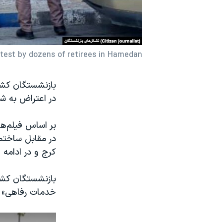
نرگس محمدی برنده جایزه نوبل صلح
همایش محافظه‌کاران آمریکا «سی‌پک»
صفحه‌های ویژه
test by dozens of retirees in Hamedan
سفر پرزیدنت ترامپ به چین
در اعتراض به شر
بر اساس فیلم‌ه
در مقابل ساختم
کرج و در ادامه 
بازنشستگان کش
خدمات رفاهی» 