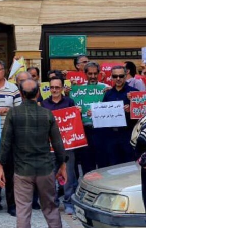
مستندها
فرهنگ و زندگی
حقوق شهروندی
انتخابات ریاست جمهوری آمریکا ۲۰۲۴
اقتصادی
حمله جمهوری اسلامی به اسرائیل
رمز مهسا
علم و فناوری
اسرائیل در جنگ
ورزش زنان در ایران
گالری عکس
اعتراضات زن، زندگی، آزادی
آرشیو پخش زنده
مجموعه مستندهای دادخواهی
تریبونال مردمی آبان ۹۸
دادگاه حمید نوری
چهل سال گروگان‌گیری
قانون شفافیت دارائی کادر رهبری ایران
اعتراضات مردمی آبان ۹۸
اسرائیل در جنگ