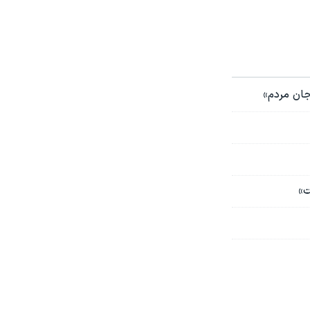
 جان مردم»
ت»