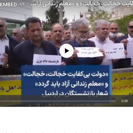
«دولت بی‌کفایت خجالت، خجالت» و «معلم زندانی آزاد باید گردد» شعار بازنشستگان در اردبیل
EMBED
No media source currently available
0:49
EMBED