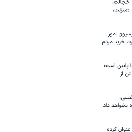
ت خجالت،
«منزلت،‌
سیون امور
عرض
رت خرید مردم
px
 پایین است»
بی‌تفاوت بود. در حال حاضر، ۸۰۰ هزار تن از
ئیسی،
ه نخواهد داد
عنوان کرده