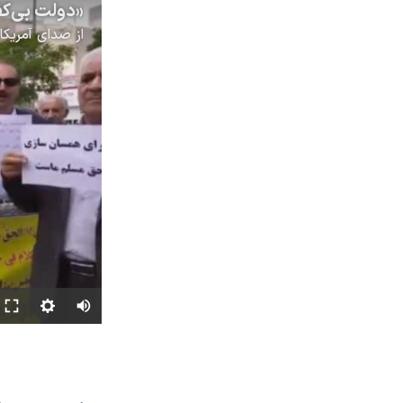
از
صدای آمریکا