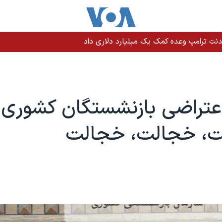
نت ترامپ وعده کمک یک میلیارد دلاری داد
عتراضی بازنشستگان کشوری:
یت، خجالت، خجالت