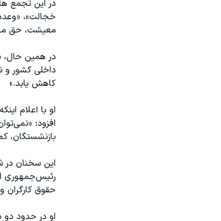
در این تجمع ها،
خجالت»، «وعده،‌
معیشت، ‌حق مسلم
در همین حال، ب
داخلی کشور و ش
کاهش یابد.»
او با اعلام ای
بازنشستگان، کمت
این سخنان در شر
رئیس‌جمهوری ایر
حقوق کارگران و
او در حدود دو 