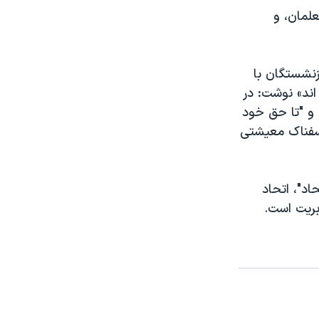
علمان، و
زنشستگان با
ند» نوشت: در
و "تا حق خود
 اسفناک معیشتی
اد"، اتحاد
بریت است.