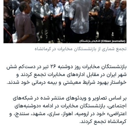
دنبال کنید
مستندها
فرهنگ و زندگی
حقوق شهروندی
انتخابات ریاست جمهوری آمریکا ۲۰۲۴
اقتصادی
حمله جمهوری اسلامی به اسرائیل
رمز مهسا
علم و فناوری
زبانهای مختلف
اسرائیل در جنگ
ورزش زنان در ایران
تجمع شماری از بازنشستگان مخابرات در کرمانشاه
گالری عکس
اعتراضات زن، زندگی، آزادی
بازنشستگان مخابرات روز دوشنبه ۲۶ تیر در دست‌کم شش
آرشیو پخش زنده
مجموعه مستندهای دادخواهی
شهر ایران در مقابل اداره‌های مخابرات تجمع کردند و
تریبونال مردمی آبان ۹۸
خواستار بهبود شرایط معیشتی و بیمه درمانی خود شدند.
دادگاه حمید نوری
بر اساس تصاویر و ویدئوهای منتشر شده در شبکه‌های
چهل سال گروگان‌گیری
اجتماعی، بازنشستگان مخابرات در ادامه «دو‌شنبه‌های
قانون شفافیت دارائی کادر رهبری ایران
اعتراضی» خود در ارومیه، اهواز، ساری، مشهد، سنندج، و
کرمانشاه تجمع کردند.
اعتراضات مردمی آبان ۹۸