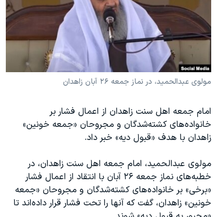
دنبال کنید
مستندها
فرهنگ و زندگی
حقوق شهروندی
انتخابات ریاست جمهوری آمریکا ۲۰۲۴
اقتصادی
حمله جمهوری اسلامی به اسرائیل
رمز مهسا
علم و فناوری
زبانهای مختلف
اسرائیل در جنگ
ورزش زنان در ایران
مولوی عبدالحمید، در نماز جمعه ۲۶ آبان زاهدان
گالری عکس
اعتراضات زن، زندگی، آزادی
امام جمعه اهل سنت زاهدان از اعمال فشار بر
آرشیو پخش زنده
مجموعه مستندهای دادخواهی
خانواده‌های کشته‌شدگان و مجروحان «جمعه خونین»
تریبونال مردمی آبان ۹۸
زاهدان با هدف «قبول دیه» خبر داد.
دادگاه حمید نوری
مولوی عبدالحمید، امام جمعه اهل سنت زاهدان، در
چهل سال گروگان‌گیری
خطبه‌های نماز جمعه ۲۶ آبان با انتقاد از اعمال فشار
قانون شفافیت دارائی کادر رهبری ایران
«برخی» بر خانواده‌های کشته‌شدگان و مجروحان «جمعه
خونین» زاهدان، گفت که آنها را تحت فشار قرار داده‌اند تا
اعتراضات مردمی آبان ۹۸
«مجبور به قبول دیه» شوند.