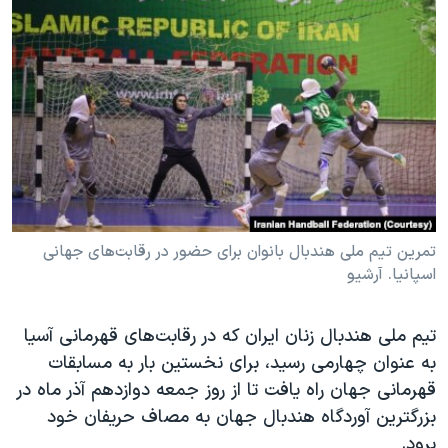
دنبال کنید
مستندها
فرهنگ و زندگی
حقوق شهروندی
انتخابات ریاست جمهوری آمریکا ۲۰۲۴
اقتصادی
حمله جمهوری اسلامی به اسرائیل
رمز مهسا
علم و فناوری
زبانهای مختلف
اسرائیل در جنگ
ورزش زنان در ایران
گالری عکس
اعتراضات زن، زندگی، آزادی
آرشیو پخش زنده
مجموعه مستندهای دادخواهی
تمرین تیم ملی هندبال بانوان برای حضور در رقابت‌های جهانی
تریبونال مردمی آبان ۹۸
اسپانیا. آرشیو
دادگاه حمید نوری
تیم ملی هندبال زنان ایران که در رقابت‌های قهرمانی آسیا
چهل سال گروگان‌گیری
به عنوان چهارمی رسید، برای نخستین بار به مسابقات
قانون شفافیت دارائی کادر رهبری ایران
قهرمانی جهان راه یافت تا از روز جمعه دوازدهم آذر ماه در
بزرگترین آوردگاه هندبال جهان به مصاف حریفان خود
اعتراضات مردمی آبان ۹۸
برود.