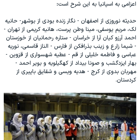
اعزامی به اسپانیا به این شرح است:
حدیثه نوروزی از اصفهان - نگار زنده بودی از بوشهر- حانیه
لک، مریم یوسفی، مینا وطن پرست، هانیه کریمی از تهران -
احمد آرزو کیان آرا از خراسان - ستاره رحمانیان از خوزستان
- شیما زارع و زینب بذرافکن از فارس - الناز قاسمی، نوریه
عباسی و فاطمه خلیلی از قم - عطیه شهسواری از قزوین -
بهار ایزدگشب و صونا بیداد از كهگیلویه و بویر احمد -
مهربان بدوی از کرج - هدیه ویسی و شقایق باپیری از
کردستان.