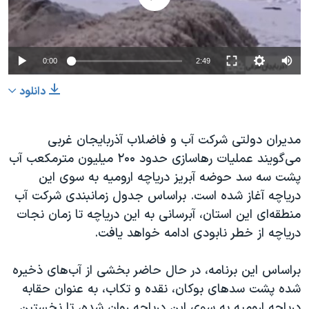
دنبال کنید
مستندها
فرهنگ و زندگی
حقوق شهروندی
انتخابات ریاست جمهوری آمریکا ۲۰۲۴
0:00
2:49
اقتصادی
حمله جمهوری اسلامی به اسرائیل
رمز مهسا
علم و فناوری
دانلود
زبانهای مختلف
اسرائیل در جنگ
ورزش زنان در ایران
مدیران دولتی شرکت آب و فاضلاب آذربایجان غربی
گالری عکس
اعتراضات زن، زندگی، آزادی
می‌گویند عملیات رهاسازی حدود ۲۰۰ میلیون مترمکعب آب
آرشیو پخش زنده
مجموعه مستندهای دادخواهی
پشت سه سد حوضه آبریز دریاچه ارومیه به سوی این
تریبونال مردمی آبان ۹۸
دریاچه آغاز شده است. براساس جدول زمانبندی شرکت آب
منطقه‌ای این استان، آبرسانی به این دریاچه تا زمان نجات
دادگاه حمید نوری
دریاچه از خطر نابودی ادامه خواهد یافت.
چهل سال گروگان‌گیری
قانون شفافیت دارائی کادر رهبری ایران
براساس این برنامه، در حال حاضر بخشی از آب‌های ذخیره
شده پشت سدهای بوکان، نقده و تکاب، به عنوان حقابه
اعتراضات مردمی آبان ۹۸
دریاچه ارومیه به سوی این دریاچه روان شده، تا نخستین