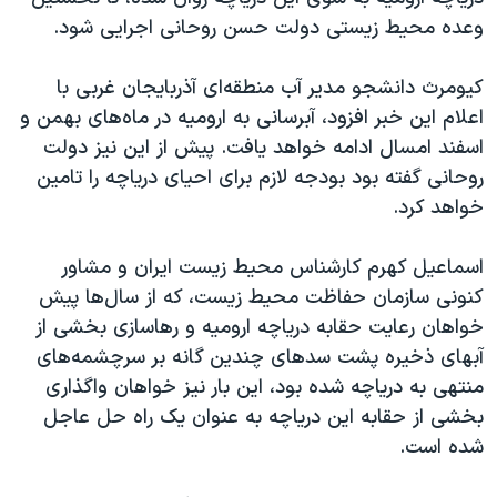
اسرائیل در جنگ
وعده محیط زیستی دولت حسن روحانی اجرایی شود.
نرگس محمدی برنده جایزه نوبل صلح
کیومرث دانشجو مدیر آب منطقه‌ای آذربایجان غربی با
همایش محافظه‌کاران آمریکا «سی‌پک»
اعلام این خبر افزود، آبرسانی به ارومیه در ماه‌های بهمن و
صفحه‌های ویژه
اسفند امسال ادامه خواهد یافت. پیش از این نیز دولت
سفر پرزیدنت ترامپ به چین
روحانی گفته بود بودجه لازم برای احیای دریاچه را تامین
خواهد کرد.
اسماعیل کهرم کارشناس محیط زیست ایران و مشاور
کنونی سازمان حفاظت محیط زیست، که از سال‌ها پیش
خواهان رعایت حقابه دریاچه ارومیه و رهاسازی بخشی از
آبهای ذخیره پشت سدهای چندین گانه بر سرچشمه‌های
منتهی به دریاچه شده بود، این بار نیز خواهان واگذاری
بخشی از حقابه این دریاچه به عنوان یک راه حل عاجل
شده است.