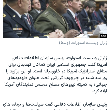
دنبال کنید
مستندها
فرهنگ و زندگی
حقوق شهروندی
انتخابات ریاست جمهوری آمریکا ۲۰۲۴
اقتصادی
حمله جمهوری اسلامی به اسرائیل
رمز مهسا
علم و فناوری
زبانهای مختلف
اسرائیل در جنگ
ورزش زنان در ایران
ژنرال وینسنت استورات، (وسط)
گالری عکس
اعتراضات زن، زندگی، آزادی
ژنرال وینسنت استوارت، رییس سازمان اطلاعات دفاعی
آرشیو پخش زنده
مجموعه مستندهای دادخواهی
آمریکا گفت جمهوری اسلامی ایران کماکان تهدیدی برای
تریبونال مردمی آبان ۹۸
منافع استراتژیک آمریکا در خاورمیانه است. او این برآورد را
دادگاه حمید نوری
روز سه شنبه در چارچوب گزارشی تحت عنوان «تهدیدهای
جهانی» به کمیته نیروهای مسلح مجلس نمایندگان آمریکا
چهل سال گروگان‌گیری
ارائه کرد.
قانون شفافیت دارائی کادر رهبری ایران
اعتراضات مردمی آبان ۹۸
رئیس سازمان اطلاعات دفاعی گفت سیاست‌ها و برنامه‌های