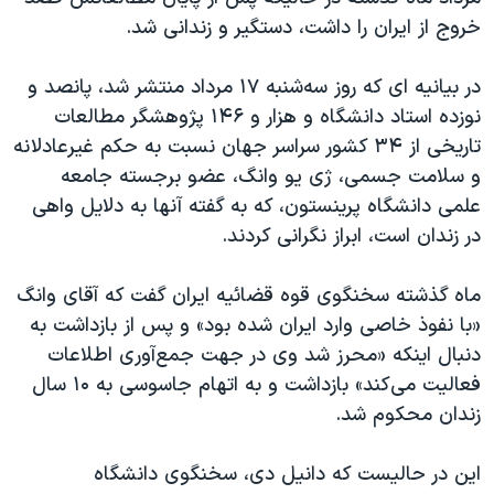
اسرائیل در جنگ
خروج از ایران را داشت، دستگیر و زندانی شد.
نرگس محمدی برنده جایزه نوبل صلح
در بیانیه ای که روز سه‌شنبه ۱۷ مرداد منتشر شد، پانصد و
همایش محافظه‌کاران آمریکا «سی‌پک»
نوزده استاد دانشگاه و هزار و ۱۴۶ پژوهشگر مطالعات
صفحه‌های ویژه
تاریخی از ۳۴ کشور سراسر جهان نسبت به حکم غیرعادلانه
سفر پرزیدنت ترامپ به چین
و سلامت جسمی، ژی یو وانگ، عضو برجسته جامعه
علمی دانشگاه پرینستون، که به گفته آنها به دلایل واهی
در زندان است، ابراز نگرانی کردند.
ماه گذشته سخنگوی قوه قضائیه ایران گفت که آقای وانگ
«با نفوذ خاصی وارد ایران شده بود» و پس از بازداشت به
دنبال اینکه «محرز شد وی در جهت جمع‌آوری اطلاعات
فعالیت می‌کند» بازداشت و به اتهام جاسوسی به ۱۰ سال
زندان محکوم شد.
این در حالیست که دانیل دی، سخنگوی دانشگاه