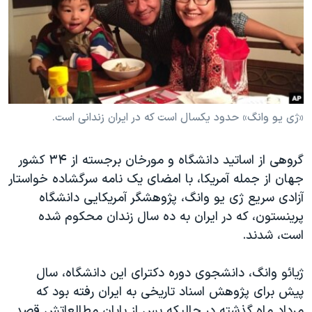
دنبال کنید
مستندها
فرهنگ و زندگی
حقوق شهروندی
انتخابات ریاست جمهوری آمریکا ۲۰۲۴
اقتصادی
حمله جمهوری اسلامی به اسرائیل
رمز مهسا
علم و فناوری
زبانهای مختلف
اسرائیل در جنگ
ورزش زنان در ایران
«ژی یو وانگ» حدود یکسال است که در ایران زندانی است.
گالری عکس
اعتراضات زن، زندگی، آزادی
گروهی از اساتید دانشگاه و مورخان برجسته از ۳۴ کشور
آرشیو پخش زنده
مجموعه مستندهای دادخواهی
جهان از جمله آمریکا، با امضای یک نامه سرگشاده خواستار
تریبونال مردمی آبان ۹۸
آزادی سریع ژی یو وانگ، پژوهشگر آمریکایی دانشگاه
پرینستون، که در ایران به ده سال زندان محکوم شده
دادگاه حمید نوری
است، شدند.
چهل سال گروگان‌گیری
قانون شفافیت دارائی کادر رهبری ایران
ژیائو وانگ، دانشجوی دوره دکترای این دانشگاه، سال
پیش برای پژوهش اسناد تاریخی به ایران رفته بود که
اعتراضات مردمی آبان ۹۸
مرداد ماه گذشته در حالیکه پس از پایان مطالعاتش قصد