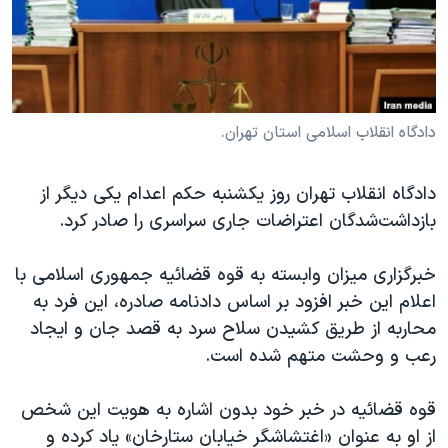
دنبال کنید
مستندها
فرهنگ و زندگی
حقوق شهروندی
انتخابات ریاست جمهوری آمریکا ۲۰۲۴
اقتصادی
حمله جمهوری اسلامی به اسرائیل
رمز مهسا
علم و فناوری
دادگاه انقلاب اسلامی استان تهران.
زبانهای مختلف
اسرائیل در جنگ
ورزش زنان در ایران
دادگاه انقلاب تهران روز یکشنبه حکم اعدام یکی دیگر از
گالری عکس
اعتراضات زن، زندگی، آزادی
بازداشت‌شدگان اعتراضات جاری سراسری را صادر کرد.
آرشیو پخش زنده
مجموعه مستندهای دادخواهی
خبرگزاری میزان وابسته به قوه قضائیه جمهوری اسلامی با
تریبونال مردمی آبان ۹۸
اعلام این خبر افزود بر اساس دادنامه صادره، این فرد به
دادگاه حمید نوری
محاربه از طریق کشیدن سلاح سرد به قصد جان و ایجاد
چهل سال گروگان‌گیری
رعب و وحشت متهم شده است.
قانون شفافیت دارائی کادر رهبری ایران
قوه قضائیه در خبر خود بدون اشاره به هویت این شخص
اعتراضات مردمی آبان ۹۸
از او به عنوان «اغتشاشگر خیابان ستارخان» یاد کرده و