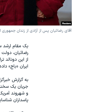
نرگس محمدی برنده جایزه نوبل صلح
همایش محافظه‌کاران آمریکا «سی‌پک»
صفحه‌های ویژه
آقای رضائیان پس از آزادی از زندان جمهوری ا
سفر پرزیدنت ترامپ به چین
یک مقام ارشد سپ
از این دونالد تر
ایران «باج» داد
به گزارش خبرگز
جریان یک سخنرا
و شهروند آمریکا
پاسداران شناسا