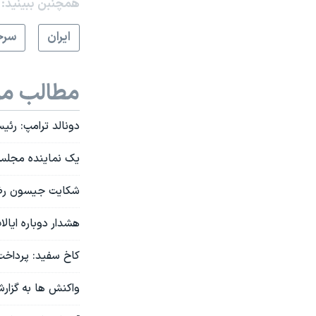
همچنبن ببینید:
ايران
سرخ
مطالب مر
دونالد ترامپ: رئی
یک نماینده مجلس 
شکایت جیسون رضائی
هشدار دوباره ایالا
کاخ سفید: پرداخت ۴۰۰ میلیون دلار پول نقد به ایران "باج"
واکنش ها به گزارش رسانه‌های آمریکا ا