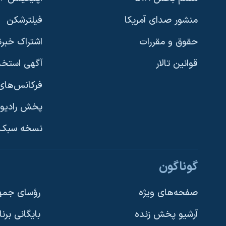
منشور صدای آمریکا
فیلترشکن
حقوق و مقررات
اشتراک خبرن
قوانین تالار
آگهی استخد
فرکانس‌های 
پخش رادیو
یادگیری زبان انگلیسی
نسخه سبک 
دنبال کنید
گوناگون
صفحه‌های ویژه
رؤسای جمهو
آرشیو پخش زنده
بایگانی برن
زبانهای مختلف