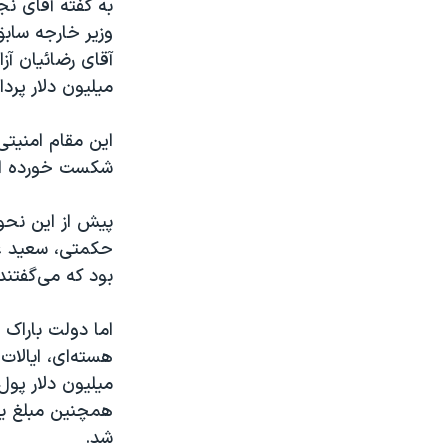
به گفته آقای ن
وزیر خارجه سابق
میلیون دلار پرد
این مقام امنیتی
شکست خورده ا
پیش از این نحوه
حکمتی، سعید عا
بود که می‌گفتند
اما دولت باراک ا
شد.