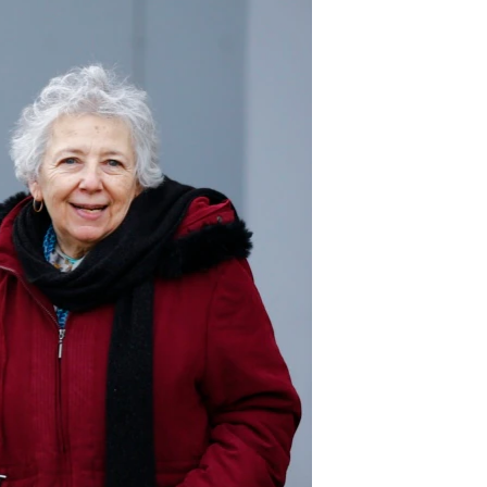
مستندها
فرهنگ و زندگی
حقوق شهروندی
انتخابات ریاست جمهوری آمریکا ۲۰۲۴
اقتصادی
حمله جمهوری اسلامی به اسرائیل
رمز مهسا
علم و فناوری
اسرائیل در جنگ
ورزش زنان در ایران
گالری عکس
اعتراضات زن، زندگی، آزادی
آرشیو پخش زنده
مجموعه مستندهای دادخواهی
تریبونال مردمی آبان ۹۸
دادگاه حمید نوری
چهل سال گروگان‌گیری
قانون شفافیت دارائی کادر رهبری ایران
اعتراضات مردمی آبان ۹۸
اسرائیل در جنگ