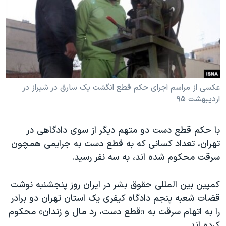
دنبال کنید
مستندها
فرهنگ و زندگی
حقوق شهروندی
انتخابات ریاست جمهوری آمریکا ۲۰۲۴
اقتصادی
حمله جمهوری اسلامی به اسرائیل
رمز مهسا
علم و فناوری
زبانهای مختلف
اسرائیل در جنگ
ورزش زنان در ایران
عکسی از مراسم اجرای حکم قطع انگشت یک سارق در شیراز در
اردیبهشت ۹۵
گالری عکس
اعتراضات زن، زندگی، آزادی
آرشیو پخش زنده
مجموعه مستندهای دادخواهی
با حکم قطع دست دو متهم دیگر از سوی دادگاهی در
تریبونال مردمی آبان ۹۸
تهران، تعداد کسانی که به قطع دست به جرایمی همچون
دادگاه حمید نوری
سرقت محکوم شده اند، به سه نفر رسید.
چهل سال گروگان‌گیری
کمپین بین المللی حقوق بشر در ایران روز پنجشنبه نوشت
قانون شفافیت دارائی کادر رهبری ایران
قضات شعبه پنجم دادگاه کیفری یک استان تهران دو برادر
اعتراضات مردمی آبان ۹۸
را به اتهام سرقت به «قطع دست، رد مال و زندان» محکوم
کرده اند.