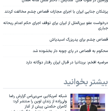
ورامین در شوک قتل "ستایش"، دختر شش ساله افغان
پزشکان جنایی ایران با اجرای مجازات قصاص چشم مخالفت کردند
درخواست عفو بین‌الملل از ایران برای توقف اجرای حکم اعدام ریحانه
جباری
قصاص چشم برای پدربزرگ اسیدپاش
محکوم به قصاص در پای چوبه دار بخشوده شد
مرضیه افخم: بریتانیا در قبال ایران رفتار دوگانه دارد
بیشتر بخوانید
شبکه آمریکایی سی‌بی‌‌اس گزارش رضا
ولی‌زاده از زندان اوین را منتشر کرد؛
کامران حکمتی پیش از آغاز