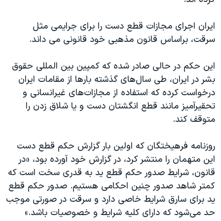
اسرائیل در جنگ
نرگس محمدی برنده جایزه نوبل صلح
ایران اجرای مجازات قطع دست را برای جرایمی مثل
همایش محافظه‌کاران آمریکا «سی‌پک»
سرقت، براساس قانون مذهبی خود قانونی می داند.
صفحه‌های ویژه
این حکم در حالی صادر شده که کمپین بین المللی حقوق
سفر پرزیدنت ترامپ به چین
بشر در ایران، طی سال‌های گذشته بارها از مقامات ایران
درخواست کرده که استفاده از مجازات‌های غیرانسانی و
تحقیرآمیز مانند قطع انگشتان دست و یا شلاق زدن را
متوقف کند.
روزنامه فرهیختگان که اولین بار گزارش حکم قطع دست
این متهمان را منتشر کرد، در گزارش خود آورده بود، «در
قانون، شرایط صدور حکم قطع ید به قدری سخت است که
کمتر شاهد صدور چنین احکامی هستیم. صدور حکم قطع
ید برای سارق شرایط خاصی دارد و سرقت در صورتی موجب
حد می‌شود که دارای کلیه شرایط و خصوصیات باشد.»