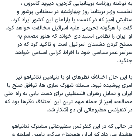
اسرائیل در جنگ
به نوشته روزنامه بریتانیایی گاردین، دیوید کامرون ،
نخست وزیر بریتانیا روز چهارشنبه در سخنانی پرشور و
نرگس محمدی برنده جایزه نوبل صلح
ستایش آمیز که در کنست یا پارلمان این کشور ایراد کرد،
همایش محافظه‌کاران آمریکا «سی‌پک»
گفت با هرگونه تحریمی علیه اسرائیل مخالفت خواهد کرد.
صفحه‌های ویژه
او ایران را نظامی استبدادی خواند که هنوز مصمم به
مسلح کردن دشمنان اسرائیل است و تاکید کرد که در
سفر پرزیدنت ترامپ به چین
سراسر عمر سیاسی خود با افراط گرایی اسلامی خواهد
جنگید.
با این حال اختلاف نظرهای او با بنیامین نتانیاهو نیز
امری پوشیده نبود. مسئله شهرک سازی ها، توافق صلح با
ایران و تمایل رهبران فلسطینی برای دست یابی به راه حلی
مصالحه آمیز از جمله مهم ترین این اختلاف نظرها بود که
در کنفرانس مطبوعاتی آن دو آشکار شد.
در حالی که در این کنفرانس مطبوعاتی مشترک نتانیاهو
هشدار می داد که ایران همچنان سرگرم تامین اسلحه و