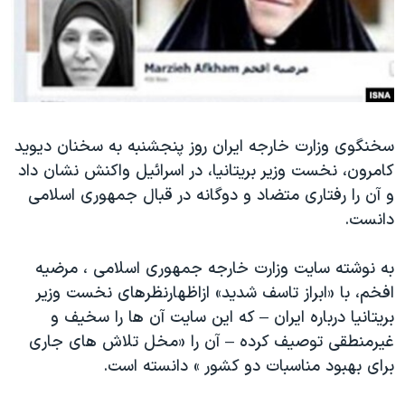
دنبال کنید
مستندها
فرهنگ و زندگی
حقوق شهروندی
انتخابات ریاست جمهوری آمریکا ۲۰۲۴
اقتصادی
حمله جمهوری اسلامی به اسرائیل
رمز مهسا
علم و فناوری
زبانهای مختلف
سخنگوی وزارت خارجه ایران روز پنجشنبه به سخنان دیوید
اسرائیل در جنگ
ورزش زنان در ایران
کامرون، نخست وزیر بریتانیا، در اسرائیل واکنش نشان داد
گالری عکس
اعتراضات زن، زندگی، آزادی
و آن را رفتاری متضاد و دوگانه در قبال جمهوری اسلامی
آرشیو پخش زنده
مجموعه مستندهای دادخواهی
دانست.
تریبونال مردمی آبان ۹۸
به نوشته سایت وزارت خارجه جمهوری اسلامی ، مرضیه
دادگاه حمید نوری
افخم، با «ابراز تاسف شدید» ازاظهارنظرهای نخست وزیر
چهل سال گروگان‌گیری
بریتانیا درباره ایران – که این سایت آن ها را سخیف و
غیرمنطقی توصیف کرده – آن را «مخل تلاش های جاری
قانون شفافیت دارائی کادر رهبری ایران
برای بهبود مناسبات دو کشور » دانسته است.
اعتراضات مردمی آبان ۹۸