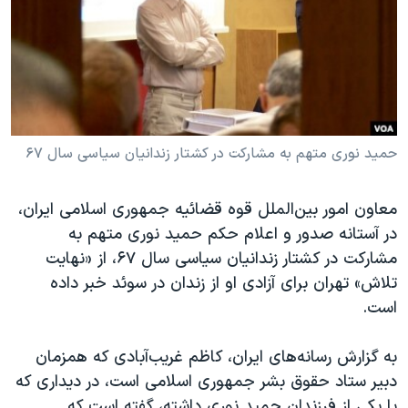
دنبال کنید
مستندها
فرهنگ و زندگی
حقوق شهروندی
انتخابات ریاست جمهوری آمریکا ۲۰۲۴
اقتصادی
حمله جمهوری اسلامی به اسرائیل
رمز مهسا
علم و فناوری
زبانهای مختلف
اسرائیل در جنگ
ورزش زنان در ایران
حمید نوری متهم به مشارکت در کشتار زندانیان سیاسی سال ۶۷
گالری عکس
اعتراضات زن، زندگی، آزادی
معاون امور بین‌الملل قوه قضائیه جمهوری اسلامی ایران،
آرشیو پخش زنده
مجموعه مستندهای دادخواهی
در آستانه صدور و اعلام حکم حمید نوری متهم به
تریبونال مردمی آبان ۹۸
مشارکت در کشتار زندانیان سیاسی سال ۶۷، از «نهایت
تلاش» تهران برای آزادی او از زندان در سوئد خبر داده
دادگاه حمید نوری
است.
چهل سال گروگان‌گیری
قانون شفافیت دارائی کادر رهبری ایران
به گزارش رسانه‌های ایران، کاظم غریب‌آبادی که همزمان
دبیر ستاد حقوق بشر جمهوری اسلامی است، در دیداری که
اعتراضات مردمی آبان ۹۸
با یکی از فرزندان حمید نوری داشته، گفته است که