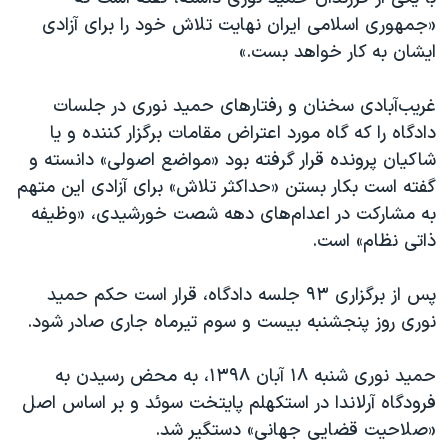
اسرائیل در جنگ
«جمهوری اسلامی ایران نهایت تلاش خود را برای آزادی
نرگس محمدی برنده جایزه نوبل صلح
ایشان به کار خواهد بست.»
همایش محافظه‌کاران آمریکا «سی‌پک»
غریب‌آبادی سخنان و رفتارهای حمید نوری در جلسات
صفحه‌های ویژه
دادگاه را که گاه مورد اعتراض مقامات برگزار کننده و یا
سفر پرزیدنت ترامپ به چین
شاکیان پرونده قرار گرفته بود «مواضع اصولی» دانسته و
گفته است بکار بستن «حداکثر تلاش» برای آزادی این متهم
به مشارکت در اعدام‌های دهه شصت خورشیدی، «وظیفه
ذاتی نظام» است.
پس از برگزاری ٩٣ جلسه دادگاه، قرار است حکم حمید
نوری روز پنجشنبه بیست و سوم تیرماه جاری صادر شود.
حمید نوری شنبه ۱۸ آبان ۱۳۹۸، به محض رسیدن به
فرودگاه آرلاندا در استکهلم پایتخت سوئد و بر اساس اصل
«صلاحیت قضایی جهانی» دستگیر شد.