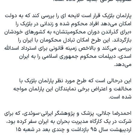
اسرائیل در جنگ
نرگس محمدی برنده جایزه نوبل صلح
پارلمان بلژیک قرار است لایحه ای را بررسی کند که به دولت
امکان می‌دهد افراد محکوم شده و زندانی در بلژیک را
همایش محافظه‌کاران آمریکا «سی‌پک»
«برای گذراندن دوران محکومیتشان» به کشورهای خودشان
صفحه‌های ویژه
بازگرداند. این طرح امکان تبادل محکومان با ایران را
سفر پرزیدنت ترامپ به چین
بررسی می‌کند و بالاخص زمینه قانونی برای استرداد اسدالله
اسدی، دیپلمات محکوم جمهوری اسلامی را به ایران
می‌دهد.
این درحالی است که طرح مورد نظر پارلمان بلژیک با
مخالفت و اعتراض برخی نمایندگان این پارلمان مواجه
شده است
.
احمدرضا جلالی، پزشک و پژوهشگر ایرانی-سوئدی، که برای
شرکت در یک کارگاه مدیریت بحران به ایران سفر کرده بود،
اردیبهشت سال ۹۵ بازداشت و چندی بعد در شعبه ۱۵