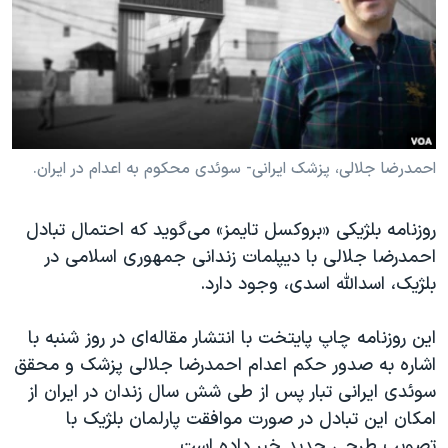
دنبال کنید
مستندها
فرهنگ و زندگی
حقوق شهروندی
انتخابات ریاست جمهوری آمریکا ۲۰۲۴
اقتصادی
حمله جمهوری اسلامی به اسرائیل
رمز مهسا
علم و فناوری
زبانهای مختلف
اسرائیل در جنگ
ورزش زنان در ایران
احمدرضا جلالی، پزشک ایرانی- سوئدی محکوم به اعدام در ایران.
گالری عکس
اعتراضات زن، زندگی، آزادی
روزنامه‌ بلژیکی «بروکسل تایمز» می‌گوید که احتمال تبادل
آرشیو پخش زنده
مجموعه مستندهای دادخواهی
احمدرضا جلالی با دیپلمات زندانی جمهوری اسلامی در
تریبونال مردمی آبان ۹۸
بلژیک، اسدالله اسدی، وجود دارد.
دادگاه حمید نوری
این روزنامه چاپ پایتخت با انتشار مقاله‌ای در روز شنبه با
چهل سال گروگان‌گیری
اشاره به صدور حکم اعدام احمدرضا جلالی پزشک و محقق
قانون شفافیت دارائی کادر رهبری ایران
سوئدی ایرانی تبار پس از طی شش سال زندان در ایران از
امکان این تبادل در صورت موافقت پارلمان بلژیک با
اعتراضات مردمی آبان ۹۸
تصویب طرحی جدید خبر داده است.