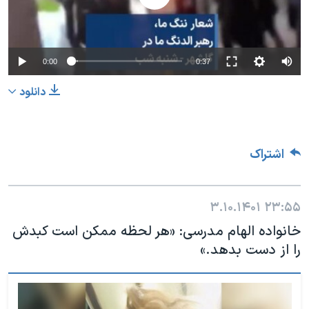
0:00
0:37
دانلود
اشتراک
۳.۱۰.۱۴۰۱
۲۳:۵۵
خانواده الهام مدرسی: «هر لحظه ممکن است کبدش
را از دست بدهد.»