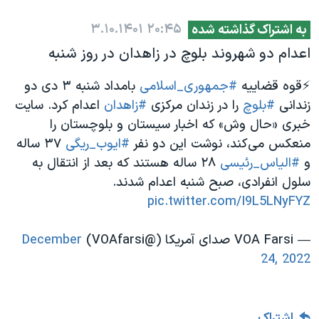
۳.۱۰.۱۴۰۱
۲۰:۴۵
به اشتراک گذاشته شده
اعدام دو شهروند بلوچ در زاهدان در روز شنبه
⚡️قوه قضاییه
#جمهوری_اسلامی
بامداد شنبه ۳ دی دو
زندانی
#بلوچ
را در زندان مرکزی
#زاهدان
اعدام کرد. سایت
خبری «حال وش» که اخبار سیستان و بلوچستان را
منعکس می‌کند، نوشت این دو نفر
#ایوب_ریگی
۳۷ ساله
و
#الیاس_رئیسی
۲۸ ساله هستند که بعد از انتقال به
سلول انفرادی، صبح شنبه اعدام شدند.
pic.twitter.com/I9L5LNyFYZ
— VOA Farsi صدای آمریکا (@VOAfarsi)
December
24, 2022
اشتراک