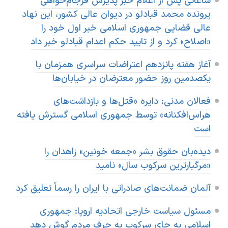
ساعاتی پس از اعلام خبر پذیرش فرجام‌خواهی
اسرائیل در جنگ
پرونده محمد قبادلو در دیوان عالی کشور، این نهاد
نرگس محمدی برنده جایزه نوبل صلح
عالی قضایی جمهوری اسلامی خبر اول خود را
همایش محافظه‌کاران آمریکا «سی‌پک»
«اصلاح» کرد و از تایید حکم اعدام قبادلو خبر داد
صفحه‌های ویژه
آغاز هفته پانزدهم اعتراضات سراسری همزمان با
سفر پرزیدنت ترامپ به چین
یکصدمین روز حضور معترضان در خیابان‌ها
فعالان مدنی: دایره «قتل‌ها و بازداشت‌های
هراس‌افکنانه» توسط جمهوری اسلامی گسترش یافته
است
دیده‌بان حقوق بشر «جمعه خونین» زاهدان را
«مرگبارترین سرکوب سال» نامید
آلمان ضمانت‌های صادراتی با ایران را رسماً تعلیق کرد
مسئول سیاست خارجی اتحادیه اروپا: جمهوری
اسلامی به جای سرکوب به حرف مردم گوش دهد