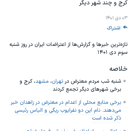
کرج و چند شهر دیگر
دنبال کنید
مستندها
فرهنگ و زندگی
حقوق شهروندی
انتخابات ریاست جمهوری آمریکا ۲۰۲۴
۰۳ دی ۱۴۰۱
اقتصادی
حمله جمهوری اسلامی به اسرائیل
اشتراک
رمز مهسا
علم و فناوری
تازه‌ترین خبرها و گزارش‌ها از اعتراضات ایران در روز شنبه
زبانهای مختلف
اسرائیل در جنگ
ورزش زنان در ایران
سوم دی ۱۴۰۱
گالری عکس
اعتراضات زن، زندگی، آزادی
خلاصه
آرشیو پخش زنده
مجموعه مستندهای دادخواهی
تریبونال مردمی آبان ۹۸
شنبه شب مردم معترض در
تهران
،
مشهد
، کرج و
برخی شهرهای دیگر تجمع کردند
دادگاه حمید نوری
چهل سال گروگان‌گیری
برخی منابع محلی از اعدام در معترض در زاهدان خبر
می‌دهند. نام این دو نفرایوب ریگی و الیاس رئيسی
قانون شفافیت دارائی کادر رهبری ایران
ذکر شده است
اعتراضات مردمی آبان ۹۸