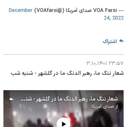
— VOA Farsi صدای آمریکا (@VOAfarsi)
December
24, 2022
اشتراک
۳.۱۰.۱۴۰۱
۲۳:۵۷
شعار ننگ ما، رهبر الدنگ ما در گلشهر - شنبه شب
شعار ننگ ما، رهبر الدنگ ما در گلشهر - شنبه شب
از
صدای آمریکا
No media source currently available