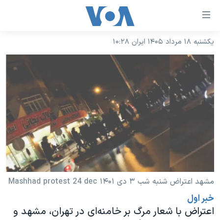
ینکهای
ابل
سترسی
یکشنبه ۱۸ مرداد ۱۴۰۵ ایران ۱۰:۲۸
خانه
هش
نسخه سبک وب‌سایت
ه
حتوای
موضوع ها
صلی
برنامه های تلویزیونی
ایران
هش
جدول برنامه ها
ه
آمریکا
فحه
صفحه‌های ویژه
جهان
صلی
فرکانس‌های صدای آمریکا
ورزشی
جام جهانی ۲۰۲۶
هش
پخش رادیویی
ه
گزیده‌ها
عملیات خشم حماسی
مشهد اعتراض شنبه شب ۳ دی ۱۴۰۱ Mashhad protest 24 dec
ستجو
۲۵۰سالگی آمریکا
ویژه برنامه‌ها
خبر اول
یادگیری زبان انگلیسی
اعتراض با شعار مرگ بر خامنه‌ای در تهران، مشهد و
ویدیوها
بایگانی برنامه‌های تلویزیونی