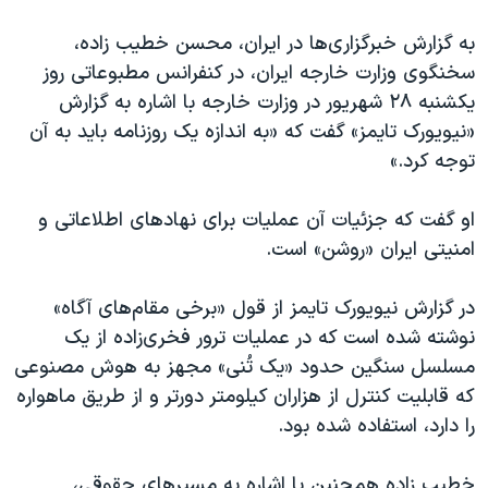
اسرائیل در جنگ
به گزارش خبرگزاری‌ها در ایران، محسن خطیب زاده،
نرگس محمدی برنده جایزه نوبل صلح
سخنگوی وزارت خارجه ایران، در کنفرانس مطبوعاتی روز
همایش محافظه‌کاران آمریکا «سی‌پک»
یکشنبه ۲۸ شهریور در وزارت خارجه با اشاره به گزارش
صفحه‌های ویژه
«نیویورک تایمز» گفت که «به اندازه یک روزنامه باید به آن
توجه کرد.»
سفر پرزیدنت ترامپ به چین
او گفت که جزئیات آن عملیات برای نهادهای اطلاعاتی و
امنیتی ایران «روشن» است.
در گزارش نیویورک تایمز از قول «برخی مقام‌های آگاه»
نوشته شده است که در عملیات ترور فخری‌زاده از یک
مسلسل سنگین حدود «یک تُنی» مجهز به هوش مصنوعی
که قابلیت کنترل از هزاران کیلومتر دورتر و از طریق ماهواره
را دارد، استفاده شده بود.
خطیب زاده همچنین با اشاره به مسیرهای حقوقی،