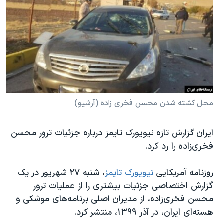
دنبال کنید
مستندها
فرهنگ و زندگی
حقوق شهروندی
انتخابات ریاست جمهوری آمریکا ۲۰۲۴
اقتصادی
حمله جمهوری اسلامی به اسرائیل
رمز مهسا
علم و فناوری
زبانهای مختلف
اسرائیل در جنگ
ورزش زنان در ایران
گالری عکس
اعتراضات زن، زندگی، آزادی
محل کشته شدن محسن فخری زاده (آرشیو)
آرشیو پخش زنده
مجموعه مستندهای دادخواهی
ایران گزارش تازه نیویورک تایمز درباره جزئيات ترور محسن
تریبونال مردمی آبان ۹۸
فخری‌زاده را رد کرد.
دادگاه حمید نوری
چهل سال گروگان‌گیری
روزنامه آمریکایی
نیویورک تایمز
، شنبه ۲٧ شهریور در یک
گزارش اختصاصی جزئیات بیشتری را از عملیات ترور
قانون شفافیت دارائی کادر رهبری ایران
محسن فخری‌زاده، از مدیران اصلی برنامه‌های موشکی و
اعتراضات مردمی آبان ۹۸
هسته‌ای ایران، در آذر ۱۳۹۹، منتشر کرد.