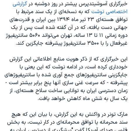
اسرائیل در جنگ
خبرگزاری آسوشیتدپرس پیشتر در روز دوشنبه در
گزارشی
اختصاصی نوشت
که به نسخه‌ای از یک سند مرتبط با
نرگس محمدی برنده جایزه نوبل صلح
توافق هسته‌ای ۲۳ تیر ماه ۱۳۹۴ بین ایران و قدرت‌های
همایش محافظه‌کاران آمریکا «سی‌پک»
جهانی دست یافته، که در آن گفته شده است پس از یک
صفحه‌های ویژه
دوره زمانی ۱۱ تا ۱۳ ساله، تهران می‌تواند ۵۰۶۰ سانتریفیوژ
غیرفعال را با ۳۵۰۰ سانتریفیوژ پیشرفته جایگزین کند.
سفر پرزیدنت ترامپ به چین
این خبرگزاری که از ذکر هویت منابع اطلاعاتی این گزارش
خودداری کرده است، در ادامه نوشت که این یعنی با
جایگزینی سانتریفیوژهای جمع آوری شده با سانتریفیوژهای
پیشرفته‌ - که سرعت غنی سازی آنها پنج برابر بیشتر است -
زمان دسترسی ایران به توانایی ساخت سلاح هسته‌ای، از
یک سال به شش ماه کاهش خواهد یافت.
مارک تونر در واکنش به این گزارش، با بیان این که هیچ
سند محرمانه یا توافق محرمانه‌ای در کار نیست، به بخش
فارسی صدای آمریکا گفت "پیشگیری از دسترسی ایران به