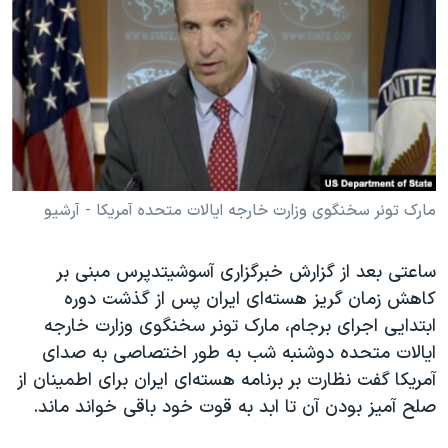
دنبال کنید
مستندها
فرهنگ و زندگی
حقوق شهروندی
انتخابات ریاست جمهوری آمریکا ۲۰۲۴
اقتصادی
حمله جمهوری اسلامی به اسرائیل
رمز مهسا
علم و فناوری
زبانهای مختلف
اسرائیل در جنگ
ورزش زنان در ایران
گالری عکس
اعتراضات زن، زندگی، آزادی
مارک تونر سخنگوی وزارت خارجه ایالات متحده آمریکا - آرشیو
آرشیو پخش زنده
مجموعه مستندهای دادخواهی
ساعتی بعد از گزارش خبرگزاری آسوشیتدپرس مبنی بر
تریبونال مردمی آبان ۹۸
کاهش زمان گریز هسته‌ای ایران پس از گذشت دوره
دادگاه حمید نوری
ابتدایی اجرای برجام، مارک تونر سخنگوی وزارت خارجه
چهل سال گروگان‌گیری
ایالات متحده دوشنبه شب به طور اختصاصی به صدای
آمریکا گفت نظارت بر برنامه هسته‌ای ایران برای اطمینان از
قانون شفافیت دارائی کادر رهبری ایران
صلح آمیز بودن آن تا ابد به قوت خود باقی خواند ماند.
اعتراضات مردمی آبان ۹۸