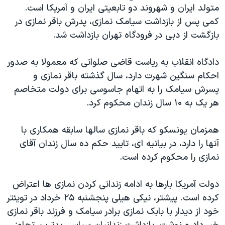
اسرائیل در جنگ
متولد ایران و شهروند دو تابعیتی ایران و آمریکا است.
کمی پس از بازداشت سیامک نمازی، پدرش باقر نمازی در
نرگس محمدی برنده جایزه نوبل صلح
بازگشت از دبی در فرودگاه تهران بازداشت شد.
همایش محافظه‌کاران آمریکا «سی‌پک»
صفحه‌های ویژه
دادگاه انقلاب به ریاست قاضی صلواتی که معمولا به صدور
احکام سنگین شهرت دارد، سال گذشته باقر نمازی و
سفر پرزیدنت ترامپ به چین
پسرش سیامک را به اتهام جاسوسی برای دولت متخاصم
هر یک به ۱۰ سال زندان محکوم کرد.
همزمان یونسکو که باقر نمازی سالها سابقه همکاری با
آنها را دارد، در بیانیه ای، تایید حکم ده سال زندان آقای
نمازی را محکوم کرده است.
دولت آمریکا بارها به ادامه زندانی کردن نمازی ها اعتراض
کرده است. پیشتر، نیکی هیلی پنجشنبه ۲۵ خرداد در تویئتر
خود از دیدار با بابک نمازی برادر سیامک و فرزند باقر نمازی