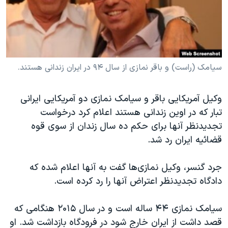
دنبال کنید
مستندها
فرهنگ و زندگی
حقوق شهروندی
انتخابات ریاست جمهوری آمریکا ۲۰۲۴
اقتصادی
حمله جمهوری اسلامی به اسرائیل
رمز مهسا
علم و فناوری
سیامک (راست) و باقر نمازی از سال ۹۴ در ایران زندانی هستند.
زبانهای مختلف
اسرائیل در جنگ
ورزش زنان در ایران
وکیل آمریکایی باقر و سیامک نمازی دو آمریکایی ایرانی
گالری عکس
اعتراضات زن، زندگی، آزادی
تبار که در اوین زندانی هستند اعلام کرد درخواست
آرشیو پخش زنده
مجموعه مستندهای دادخواهی
تجدیدنظر آنها برای حکم ده سال زندان از سوی قوه
قضائیه ایران رد شد.
تریبونال مردمی آبان ۹۸
دادگاه حمید نوری
جرد گنسر، وکیل نمازی‌ها گفت به آنها اعلام شده که
چهل سال گروگان‌گیری
دادگاه تجدیدنظر اعتراض آنها را رد کرده است.
قانون شفافیت دارائی کادر رهبری ایران
سیامک نمازی ۴۴ ساله است و در سال ۲۰۱۵ هنگامی که
اعتراضات مردمی آبان ۹۸
قصد داشت از ایران خارج شود در فرودگاه بازداشت شد. او