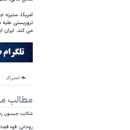
آمریکا، ستیزه ج
تروریستی علیه 
می کند. ایران ای
اشتراک
مطالب مر
شکایت جیسون رضائی
روحانی: قوه قضایی