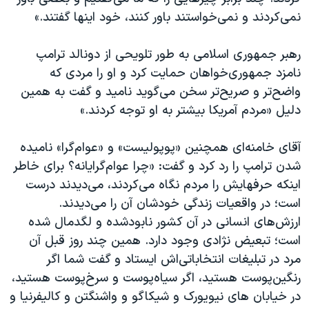
اسرائیل در جنگ
نمی‌کردند و نمی‌خواستند باور کنند، خود اینها گفتند.»
نرگس محمدی برنده جایزه نوبل صلح
رهبر جمهوری اسلامی به طور تلویحی از دونالد ترامپ
همایش محافظه‌کاران آمریکا «سی‌پک»
نامزد جمهوری‌خواهان حمایت کرد و او را مردی که
صفحه‌های ویژه
واضح‌تر و صریح‌تر سخن می‌گوید نامید و گفت به همین
سفر پرزیدنت ترامپ به چین
دلیل «مردم آمریکا بیشتر به او توجه کردند.»
آقای خامنه‌ای همچنین «پوپولیست» و «عوام‌گرا» نامیده
شدن ترامپ را رد کرد و گفت: «چرا عوام‌گرایانه؟ برای خاطر
اینکه حرفهایش را مردم نگاه می‌کردند، می‌دیدند درست
است؛ در واقعیات زندگی خودشان آن را می‌دیدند.
ارزش‌های انسانی در آن کشور نابودشده و لگدمال‌ شده
است؛ تبعیض نژادی وجود دارد. همین چند روز قبل آن
مرد در تبلیغات انتخاباتی‌اش ایستاد و گفت شما اگر
رنگین‌پوست هستید، اگر سیاه‌پوست و سرخ‌پوست هستید،
در خیابان های نیویورک و شیکاگو و واشنگتن و کالیفرنیا و