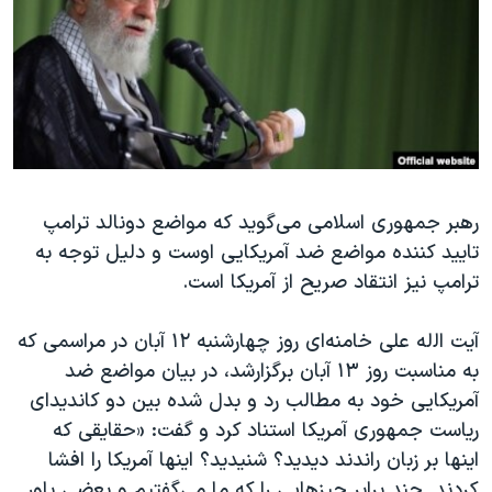
دنبال کنید
مستندها
فرهنگ و زندگی
حقوق شهروندی
انتخابات ریاست جمهوری آمریکا ۲۰۲۴
اقتصادی
حمله جمهوری اسلامی به اسرائیل
رمز مهسا
علم و فناوری
زبانهای مختلف
اسرائیل در جنگ
ورزش زنان در ایران
رهبر جمهوری اسلامی می‌گوید که مواضع دونالد ترامپ
گالری عکس
اعتراضات زن، زندگی، آزادی
تایید کننده مواضع ضد آمریکایی اوست و دلیل توجه به
آرشیو پخش زنده
مجموعه مستندهای دادخواهی
ترامپ نیز انتقاد صریح از آمریکا است.
تریبونال مردمی آبان ۹۸
آیت
‌ اﻟله
علی خامنه‌ای روز چهارشنبه ۱۲ آبان در مراسمی که
دادگاه حمید نوری
به مناسبت روز ۱۳ آبان برگزارشد، در بیان مواضع ضد
چهل سال گروگان‌گیری
آمریکایی خود به مطالب رد و بدل شده بین دو کاندیدای
قانون شفافیت دارائی کادر رهبری ایران
ریاست جمهوری آمریکا استناد کرد و گفت: «حقایقی که
اینها بر زبان راندند دیدید؟ شنیدید؟ اینها آمریکا را افشا
اعتراضات مردمی آبان ۹۸
کردند. چند برابر چیزهایی را که ما می‌گفتیم و بعضی باور