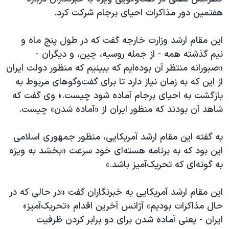
اسرائیل در جنگ
هفتمین دور مذاکرات احیای برجام شرکت‌ کرد.
نرگس محمدی برنده جایزه نوبل صلح
این مقام ارشد وزارت خارجه گفت که در طول پنج ماه و
همایش محافظه‌کاران آمریکا «سی‌پک»
نیم گذشته همه - از جمله روسیه، چین، و دیگران -
صفحه‌های ویژه
«صبورانه منتظر آن بوده‌‌ایم که ببینیم که منظور دولت ایران
سفر پرزیدنت ترامپ به چین
از این که به زمان نیاز دارد تا برای گفت‌و‌گوهای مربوط به
بازگشت به احیای برجام آماده شود چیست.» وی گفت که
شاهد آن بودند که منظور ایران از «آماده شدن» چیست.
به گفته این مقام ارشد آمریکایی، منظور جمهوری اسلامی
این بود که به برنامه هسته‌ای خود سرعت «بخشد به ویژه
به گونه‌ای که تحریک‌آمیز باشد.»
این مقام ارشد آمریکایی به خبرنگاران گفت «در حالی که در
حال مذاکرات بودیم» آژانس آخرین اقدام «تحریک‌آمیز»
ایران - یعنی آماده شدن برای دو برابر کردن ظرفیت