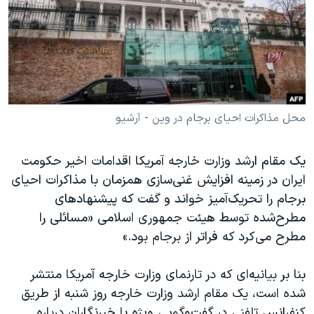
دنبال کنید
مستندها
فرهنگ و زندگی
حقوق شهروندی
انتخابات ریاست جمهوری آمریکا ۲۰۲۴
اقتصادی
حمله جمهوری اسلامی به اسرائیل
رمز مهسا
علم و فناوری
زبانهای مختلف
اسرائیل در جنگ
ورزش زنان در ایران
محل مذاکرات احیای برجام در وین - آرشیو
گالری عکس
اعتراضات زن، زندگی، آزادی
یک مقام ارشد وزارت خارجه آمریکا اقدامات اخیر حکومت
آرشیو پخش زنده
مجموعه مستندهای دادخواهی
ایران در زمینه افزایش غنی‌سازی همزمان با مذاکرات احیای
تریبونال مردمی آبان ۹۸
برجام را تحریک‌آمیز خواند و گفت که پیشنهادهای
مطرح‌شده توسط هیئت جمهوری اسلامی «مسائلی را
دادگاه حمید نوری
مطرح می‌کرد که فراتر از برجام بود.»
چهل سال گروگان‌گیری
قانون شفافیت دارائی کادر رهبری ایران
بنا بر بیانیه‌ای که در تارنمای وزارت خارجه آمریکا منتشر
شده است، یک مقام ارشد وزارت خارجه روز شنبه از طریق
اعتراضات مردمی آبان ۹۸
کنفرانس تلفنی در گفت‌و‌گویی ویژه با خبرنگاران درباره