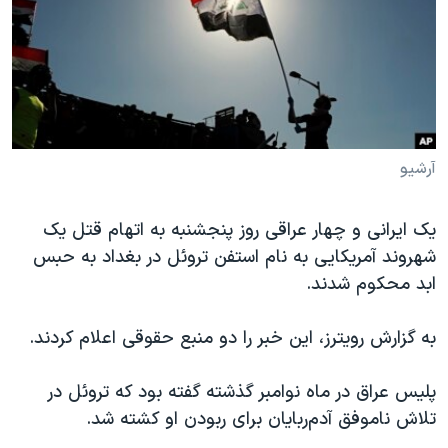
دنبال کنید
مستندها
فرهنگ و زندگی
حقوق شهروندی
انتخابات ریاست جمهوری آمریکا ۲۰۲۴
اقتصادی
حمله جمهوری اسلامی به اسرائیل
رمز مهسا
علم و فناوری
زبانهای مختلف
اسرائیل در جنگ
ورزش زنان در ایران
آرشیو
گالری عکس
اعتراضات زن، زندگی، آزادی
یک ایرانی و چهار عراقی روز پنجشنبه به اتهام قتل یک
آرشیو پخش زنده
مجموعه مستندهای دادخواهی
شهروند آمریکایی به نام استفن تروئل در بغداد به حبس
تریبونال مردمی آبان ۹۸
ابد محکوم شدند.
دادگاه حمید نوری
به گزارش رویترز، این خبر را دو منبع حقوقی اعلام کردند.
چهل سال گروگان‌گیری
قانون شفافیت دارائی کادر رهبری ایران
پلیس عراق در ماه نوامبر گذشته گفته بود که تروئل در
تلاش ناموفق آدم‌ربایان برای ربودن او کشته شد.
اعتراضات مردمی آبان ۹۸