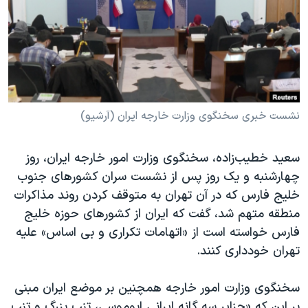
دنبال کنید
مستندها
فرهنگ و زندگی
حقوق شهروندی
انتخابات ریاست جمهوری آمریکا ۲۰۲۴
اقتصادی
حمله جمهوری اسلامی به اسرائیل
رمز مهسا
علم و فناوری
زبانهای مختلف
اسرائیل در جنگ
ورزش زنان در ایران
نشست خبری سخنگوی وزارت خارجه ایران (آرشیو)
گالری عکس
اعتراضات زن، زندگی، آزادی
سعید خطیب‌زاده، سخنگوی وزارت امور خارجه ایران، روز
آرشیو پخش زنده
مجموعه مستندهای دادخواهی
چهارشنبه و یک روز پس از نشست سران کشورهای جنوب
تریبونال مردمی آبان ۹۸
خلیج فارس که در آن تهران به متوقف کردن روند مذاکرات
منطقه متهم شد، گفت که ایران از کشورهای حوزه خلیج
دادگاه حمید نوری
فارس خواسته است از «اتهامات تکراری و بی اساس» علیه
چهل سال گروگان‌گیری
تهران خودداری کنند.
قانون شفافیت دارائی کادر رهبری ایران
سخنگوی وزارت امور خارجه همچنین بر موضع ایران مبنی
اعتراضات مردمی آبان ۹۸
بر این که «جزایر سه گانه ایرانی ابوموسی، تنب بزرگ و تنب