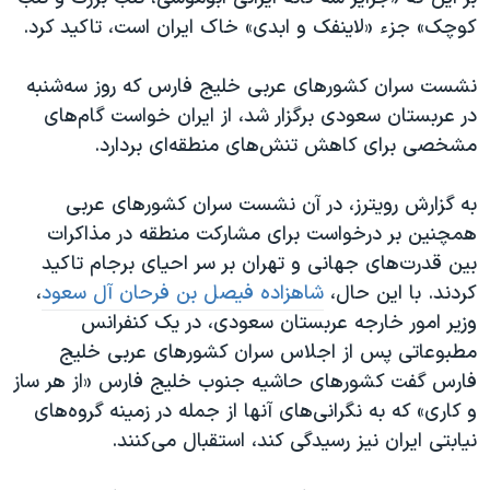
اسرائیل در جنگ
کوچک» جزء «لاینفک و ابدی» خاک ایران است، تاکید کرد.
نرگس محمدی برنده جایزه نوبل صلح
نشست سران کشورهای عربی خلیج فارس که روز سه‌شنبه
همایش محافظه‌کاران آمریکا «سی‌پک»
در عربستان سعودی برگزار شد، از ایران خواست گام‌های
صفحه‌های ویژه
مشخصی برای کاهش تنش‌های منطقه‌ای بردارد.
سفر پرزیدنت ترامپ به چین
به گزارش رویترز، در آن نشست سران کشورهای عربی
همچنین بر درخواست برای مشارکت منطقه در مذاکرات
بین قدرت‌های جهانی و تهران بر سر احیای برجام تاکید
کردند. با این حال،
شاهزاده فیصل بن فرحان آل سعود
،
وزیر امور خارجه عربستان سعودی، در یک کنفرانس
مطبوعاتی پس از اجلاس سران کشورهای عربی خلیج
فارس گفت کشورهای حاشیه جنوب خلیج فارس «از هر ساز
و کاری» که به نگرانی‌های آنها از جمله در زمینه گروه‌های
نیابتی ایران نیز رسیدگی کند، استقبال می‌کنند.