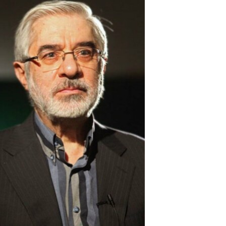
مستندها
فرهنگ و زندگی
حقوق شهروندی
انتخابات ریاست جمهوری آمریکا ۲۰۲۴
اقتصادی
حمله جمهوری اسلامی به اسرائیل
رمز مهسا
علم و فناوری
اسرائیل در جنگ
ورزش زنان در ایران
گالری عکس
اعتراضات زن، زندگی، آزادی
آرشیو پخش زنده
مجموعه مستندهای دادخواهی
تریبونال مردمی آبان ۹۸
دادگاه حمید نوری
چهل سال گروگان‌گیری
قانون شفافیت دارائی کادر رهبری ایران
اعتراضات مردمی آبان ۹۸
اسرائیل در جنگ