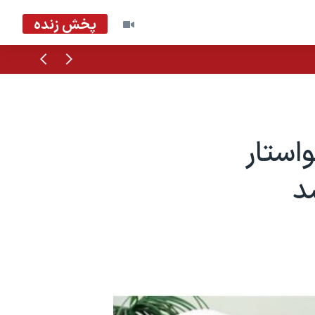
پخش زنده
قبلی
بعدی
استار
د