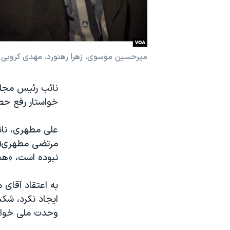
نرگس محمدی برنده جایزه نوبل صلح
همایش محافظه‌کاران آمریکا «سی‌پک»
صفحه‌های ویژه
میرحسین موسوی، زهرا رهنورد، مهدی کروبی
سفر پرزیدنت ترامپ به چین
نائب رئیس مجلس 
خواستار رفع حص
علی مطهری، نائ
مرتضی مطهری(پد
نبوده است، «هما
به اعتقاد آقای
ایجاد نکرد، شک
وحدت ملی خواه