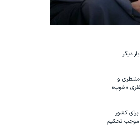
ار دیگر
منتظری و
تظری «خوب»
برای کشور
ه موجب تحکیم