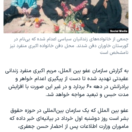
دنبال کنید
مستندها
فرهنگ و زندگی
حقوق شهروندی
انتخابات ریاست جمهوری آمریکا ۲۰۲۴
اقتصادی
حمله جمهوری اسلامی به اسرائیل
رمز مهسا
علم و فناوری
جمعی از خانواده‌های زندانیان سیاسی اعدام شده که بی‌نام در
زبانهای مختلف
گورستان خاوران دفن شدند. محل دفن خانواده اکبری منفرد نیز
اسرائیل در جنگ
ورزش زنان در ایران
نامشخص است
گالری عکس
اعتراضات زن، زندگی، آزادی
آرشیو پخش زنده
مجموعه مستندهای دادخواهی
به گزارش سازمان عفو بین الملل، مریم اکبری منفرد زندانی
عقیدتی تهدید شده تا دست از پیگیری اعدام خواهر و
تریبونال مردمی آبان ۹۸
برادرانش در دهه ۶۰ بردارد و در غیر این صورت با افزایش
دادگاه حمید نوری
مدت حبس و تبعید مواجه خواهد شد.
چهل سال گروگان‌گیری
عفو بین الملل که یک سازمان بین‌المللی در حوزه حقوق
قانون شفافیت دارائی کادر رهبری ایران
بشر است روز دوشنبه اول خرداد در بیانیه‌ای خبر داده که
اعتراضات مردمی آبان ۹۸
ماموران وزارت اطلاعات پس از احضار حسن جعفری،