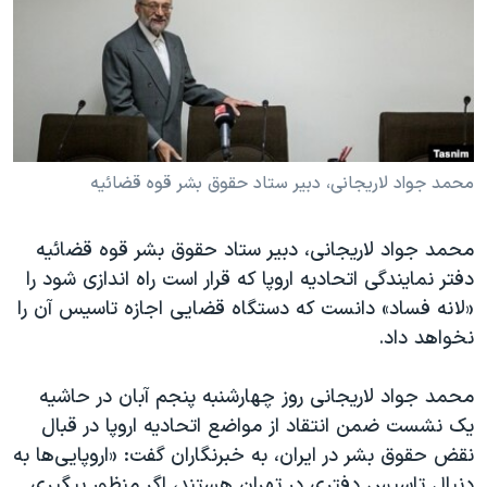
دنبال کنید
مستندها
فرهنگ و زندگی
حقوق شهروندی
انتخابات ریاست جمهوری آمریکا ۲۰۲۴
اقتصادی
حمله جمهوری اسلامی به اسرائیل
رمز مهسا
علم و فناوری
زبانهای مختلف
اسرائیل در جنگ
ورزش زنان در ایران
محمد جواد لاریجانی، دبیر ستاد حقوق بشر قوه قضائیه
گالری عکس
اعتراضات زن، زندگی، آزادی
محمد جواد لاریجانی، دبیر ستاد حقوق بشر قوه قضائیه
آرشیو پخش زنده
مجموعه مستندهای دادخواهی
دفتر نمایندگی اتحادیه اروپا که قرار است راه اندازی شود را
تریبونال مردمی آبان ۹۸
«لانه فساد» دانست که دستگاه قضایی اجازه تاسیس آن را
نخواهد داد.
دادگاه حمید نوری
چهل سال گروگان‌گیری
محمد جواد لاریجانی روز چهارشنبه پنجم آبان در حاشیه
قانون شفافیت دارائی کادر رهبری ایران
یک نشست ضمن انتقاد از مواضع اتحادیه اروپا در قبال
نقض حقوق بشر در ایران، به خبرنگاران گفت: «اروپایی‌ها به‌
اعتراضات مردمی آبان ۹۸
دنبال تاسیس دفتری در تهران هستند، اگر منظور پیگیری