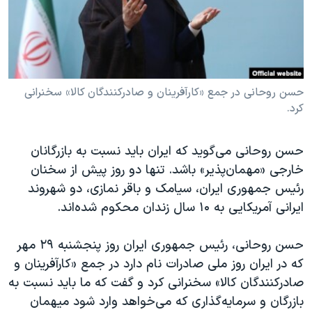
دنبال کنید
مستندها
فرهنگ و زندگی
حقوق شهروندی
انتخابات ریاست جمهوری آمریکا ۲۰۲۴
اقتصادی
حمله جمهوری اسلامی به اسرائیل
رمز مهسا
علم و فناوری
حسن روحانی در جمع «کارآفرینان و صادرکنندگان کالا» سخنرانی
زبانهای مختلف
کرد.
اسرائیل در جنگ
ورزش زنان در ایران
گالری عکس
اعتراضات زن، زندگی، آزادی
حسن روحانی می‌گوید که ایران باید نسبت به بازرگانان
آرشیو پخش زنده
مجموعه مستندهای دادخواهی
خارجی «مهمان‌پذیر» باشد. تنها دو روز پیش از سخنان
رئیس جمهوری ایران، سیامک و باقر نمازی، دو شهروند
تریبونال مردمی آبان ۹۸
ایرانی آمریکایی به ۱۰ سال زندان محکوم شده‌اند.
دادگاه حمید نوری
چهل سال گروگان‌گیری
حسن روحانی، رئیس جمهوری ایران روز پنجشنبه ۲۹ مهر
که در ایران روز ملی صادرات نام دارد در جمع «کارآفرینان و
قانون شفافیت دارائی کادر رهبری ایران
صادرکنندگان کالا» سخنرانی کرد و گفت که ما باید نسبت به
اعتراضات مردمی آبان ۹۸
بازرگان و سرمایه‌گذاری که می‌خواهد وارد شود میهمان