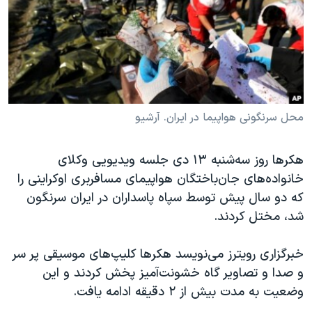
دنبال کنید
مستندها
فرهنگ و زندگی
حقوق شهروندی
انتخابات ریاست جمهوری آمریکا ۲۰۲۴
اقتصادی
حمله جمهوری اسلامی به اسرائیل
رمز مهسا
علم و فناوری
زبانهای مختلف
اسرائیل در جنگ
ورزش زنان در ایران
محل سرنگونی هواپیما در ایران. آرشیو
گالری عکس
اعتراضات زن، زندگی، آزادی
هکرها روز سه‌شنبه ۱۳ دی جلسه ویدیویی وکلای
آرشیو پخش زنده
مجموعه مستندهای دادخواهی
خانواده‌‌های جان‌باختگان هواپیمای مسافربری اوکراینی را
تریبونال مردمی آبان ۹۸
که دو سال پیش توسط سپاه پاسداران در ایران سرنگون
شد، مختل کردند.
دادگاه حمید نوری
چهل سال گروگان‌گیری
خبرگزاری رویترز می‌نویسد هکرها کلیپ‌های موسیقی پر سر
قانون شفافیت دارائی کادر رهبری ایران
و صدا و تصاویر گاه خشونت‌آمیز پخش کردند و این
وضعیت به مدت بیش از
۲
دقیقه ادامه یافت
.
اعتراضات مردمی آبان ۹۸