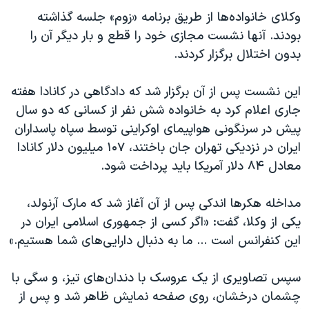
اسرائیل در جنگ
وکلای خانواده‌ها از طریق برنامه «زوم» جلسه گذاشته
نرگس محمدی برنده جایزه نوبل صلح
بودند. آنها نشست مجازی خود را قطع و بار دیگر آن را
بدون اختلال برگزار کردند
.
همایش محافظه‌کاران آمریکا «سی‌پک»
صفحه‌های ویژه
این نشست پس از آن برگزار شد که دادگاهی در کانادا هفته
سفر پرزیدنت ترامپ به چین
جاری اعلام کرد به خانواده شش نفر از کسانی که دو سال
پیش در سرنگونی هواپیمای اوکراینی توسط سپاه پاسداران
ایران در نزدیکی تهران جان باختند،
۱۰۷
میلیون دلار کانادا
معادل
۸۴
دلار آمریکا باید پرداخت شود
.
مداخله هکرها اندکی پس از آن آغاز شد که مارک آرنولد،
یکی از وکلا، گفت: «اگر کسی از جمهوری اسلامی ایران در
این کنفرانس است ... ما به دنبال دارایی‌های شما هستیم.»
سپس تصاویری از یک عروسک با دندان‌های تیز، و سگی با
چشمان درخشان، روی صفحه نمایش ظاهر شد و پس از