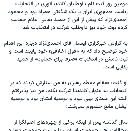
اسرائیل در جنگ
دومین روز ثبت نام داوطلبان کاندیداتوری در انتخابات
ریاست جمهوری ایران با یک شگفتی همراه بود و محمود
نرگس محمدی برنده جایزه نوبل صلح
احمدی‌نژاد که پیش از این از حمید بقایی اعلام حمایت
همایش محافظه‌کاران آمریکا «سی‌پک»
کرده بود، خود نیز داوطلب شرکت در انتخابات شد.
صفحه‌های ویژه
به گزارش خبرگزاری ایسنا، آقای احمدی‌نژاد درباره این اقدام
سفر پرزیدنت ترامپ به چین
خود توضیح داد که به «قول اخلاقی» خود پایبند است و
ثبت نامش در انتخابات «صرفا برای حمایت» از حمید
بقایی است.
او گفت: «مقام معظم رهبری به من سفارش کردند که در
انتخابات به عنوان کاندیدا شرکت نکنم، من نیز پذیرفتم
البته این معنای نهی نبود و توصیه ایشان بود و توصیه
ایشان مانع حضورم نمی‌شد.»
سال گذشته پس از اینکه برخی از چهره‌های اصولگرا از
مخالفت رهبر جمهوری اسلامی با ریاست جمهوری دوباره