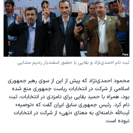
دنبال کنید
مستندها
فرهنگ و زندگی
حقوق شهروندی
انتخابات ریاست جمهوری آمریکا ۲۰۲۴
اقتصادی
حمله جمهوری اسلامی به اسرائیل
رمز مهسا
علم و فناوری
زبانهای مختلف
اسرائیل در جنگ
ورزش زنان در ایران
گالری عکس
اعتراضات زن، زندگی، آزادی
ثبت نام احمدی‌نژاد و بقایی با حضور اسفندیار رحیم مشایی
آرشیو پخش زنده
مجموعه مستندهای دادخواهی
محمود احمدی‌نژاد که پیش از این از سوی رهبر جمهوری
تریبونال مردمی آبان ۹۸
اسلامی از شرکت در انتخابات ریاست جمهوری منع شده
دادگاه حمید نوری
بود، همراه با حمید بقایی برای نامزدی در انتخابات، ثبت
چهل سال گروگان‌گیری
نام کرد. رئیس جمهوری سابق ایران گفت که «توصیه»
آیت‌الله خامنه‌ای به معنای «نهی» از شرکت در انتخابات
قانون شفافیت دارائی کادر رهبری ایران
نبوده است.
اعتراضات مردمی آبان ۹۸