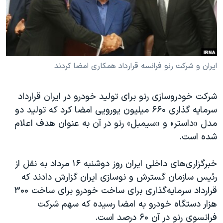
دنبال کنید
مستندها
فرهنگ و زندگی
حقوق شهروندی
انتخابات ریاست جمهوری آمریکا ۲۰۲۴
اقتصادی
حمله جمهوری اسلامی به اسرائیل
رمز مهسا
علم و فناوری
ایران و شرکت رنو فرانسه قرارداد همکاری امضا کردند
زبانهای مختلف
اسرائیل در جنگ
ورزش زنان در ایران
شرکت خودروسازی رنو برای تولید خودرو در ایران قرارداد
گالری عکس
اعتراضات زن، زندگی، آزادی
سرمایه گذاری ۶۶۰ میلیون یورویی امضا کرد که تولید دو
آرشیو پخش زنده
مجموعه مستندهای دادخواهی
مدل «داستر» و «سیمبل» رنو در آن به عنوان هدف اعلام
شده است.
تریبونال مردمی آبان ۹۸
دادگاه حمید نوری
خبرگزاری‌های داخلی ایران روز دوشنبه ۱۶ مرداد به نقل از
چهل سال گروگان‌گیری
رئیس سازمان گسترش و نوسازی ایران گزارش دادند که
قرارداد سرمایه‌گذاری برای ساخت خودرو برای ساخت ۳۰۰
قانون شفافیت دارائی کادر رهبری ایران
هزار دستگاه خودرو به امضا رسیده که سهم شرکت
اعتراضات مردمی آبان ۹۸
فرانسوی رنو در آن ۶۰ درصد است.