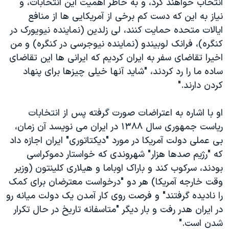
انتخاب خواهند کرد، و به خاطر اهمیت این انتخابات، و
نیاز به این که دست کم برخی از آمریکایی ها از منافع
ایالات متحده حمایت کنند، لی زلدین (نماینده نیویورک در
کنگره)، فرانک لوبیندو (نماینده نیوجرسی در کنگره) و من
اخیرا تقاضای سفر به ایران کردیم که ایرانی ها این تقاضای
ساده ما را رد کردند، "شاید آنها خیلی چیزها برای پنهاد
کردن دارند."
او با اشاره به اعتراضات صورت گرفته پس از انتخابات
ریاست جمهوری سال ۱۳۸۸ در ایران می نویسد آن زمان،
بی عملی دولت آمریکا در مورد "دیکتاتوری" ایران اجازه داد
که "رژیم صدها هزار" شهروندی که خواستار دموکراسی
بودند، سرکوب کند و باراک اوباما و هیلاری کلینتون (وزیر
وقت خارجه آمریکا) هر دو "درخواست معترضان برای کمک
را نادیده گرفتند" و فرصت روی کار آمدن یک دولت میانه رو
در ایران هدر رفت و بار دیگر "متاسفانه تاریخ در حال تکرار
شدن است."