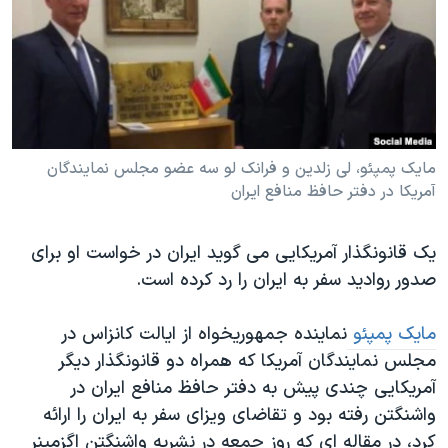
دنبال کنید
مستندها
فرهنگ و زندگی
حقوق شهروندی
انتخابات ریاست جمهوری آمریکا ۲۰۲۴
اقتصادی
حمله جمهوری اسلامی به اسرائیل
رمز مهسا
علم و فناوری
زبانهای مختلف
اسرائیل در جنگ
ورزش زنان در ایران
مایک پمپئو، لی زلدین و فرانک لو سه عضو مجلس نمایندگان
آمریکا در دفتر حافظ منافع ایران
گالری عکس
اعتراضات زن، زندگی، آزادی
آرشیو پخش زنده
مجموعه مستندهای دادخواهی
یک قانونگذار آمریکایی می گوید ایران در خواست او برای
تریبونال مردمی آبان ۹۸
صدور روادید سفر به ایران را رد کرده است.
دادگاه حمید نوری
مایک پمپئو
نماینده جمهوریخواه از ایالت کانزاس در
چهل سال گروگان‌گیری
مجلس نمایندگان آمریکا که همراه دو قانونگذار دیگر
قانون شفافیت دارائی کادر رهبری ایران
آمریکایی چندی پیش به دفتر حافظ منافع ایران در
واشنگتن رفته بود و تقاضای ویزای سفر به ایران را ارائه
اعتراضات مردمی آبان ۹۸
کرد، در مقاله ای که روز جمعه در نشریه واشنگتن اگزمینر