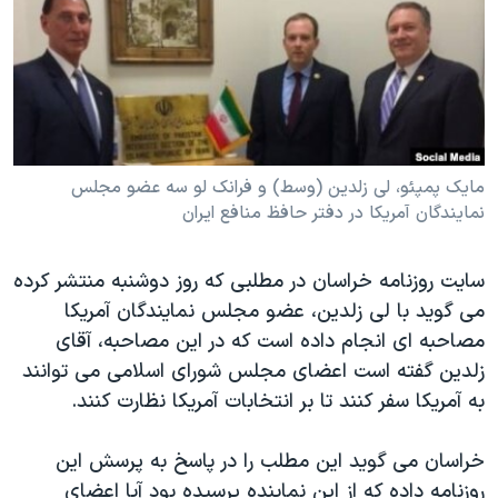
دنبال کنید
مستندها
فرهنگ و زندگی
حقوق شهروندی
انتخابات ریاست جمهوری آمریکا ۲۰۲۴
اقتصادی
حمله جمهوری اسلامی به اسرائیل
رمز مهسا
علم و فناوری
زبانهای مختلف
اسرائیل در جنگ
ورزش زنان در ایران
مایک پمپئو، لی زلدین (وسط) و فرانک لو سه عضو مجلس
نمایندگان آمریکا در دفتر حافظ منافع ایران
گالری عکس
اعتراضات زن، زندگی، آزادی
آرشیو پخش زنده
مجموعه مستندهای دادخواهی
سایت روزنامه خراسان در مطلبی که روز دوشنبه منتشر کرده
تریبونال مردمی آبان ۹۸
می گوید با لی زلدین، عضو مجلس نمایندگان آمریکا
مصاحبه ای انجام داده است که در این مصاحبه، آقای
دادگاه حمید نوری
زلدین گفته است اعضای مجلس شورای اسلامی می توانند
چهل سال گروگان‌گیری
به آمریکا سفر کنند تا بر انتخابات آمریکا نظارت کنند.
قانون شفافیت دارائی کادر رهبری ایران
خراسان می گوید این مطلب را در پاسخ به پرسش این
اعتراضات مردمی آبان ۹۸
روزنامه داده که از این نماینده پرسیده بود آیا اعضای