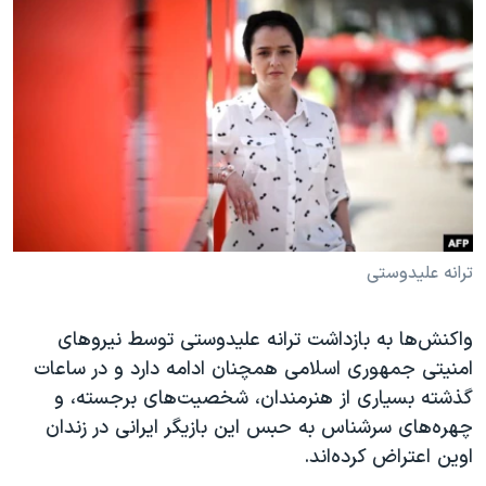
دنبال کنید
مستندها
فرهنگ و زندگی
حقوق شهروندی
انتخابات ریاست جمهوری آمریکا ۲۰۲۴
اقتصادی
حمله جمهوری اسلامی به اسرائیل
رمز مهسا
علم و فناوری
زبانهای مختلف
اسرائیل در جنگ
ورزش زنان در ایران
گالری عکس
اعتراضات زن، زندگی، آزادی
آرشیو پخش زنده
مجموعه مستندهای دادخواهی
ترانه‌ علیدوستی
تریبونال مردمی آبان ۹۸
دادگاه حمید نوری
واکنش‌ها به بازداشت ترانه‌ علیدوستی توسط نیروهای
امنیتی جمهوری اسلامی همچنان ادامه دارد و در ساعات
چهل سال گروگان‌گیری
گذشته بسیاری از هنرمندان، شخصیت‌های برجسته، و
قانون شفافیت دارائی کادر رهبری ایران
چهره‌های سرشناس به حبس این بازیگر ایرانی در زندان
اعتراضات مردمی آبان ۹۸
اوین اعتراض کرده‌اند.