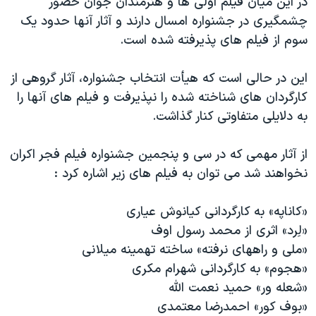
در این میان فیلم اولی ها و هنرمندان جوان حضور
اسرائیل در جنگ
چشمگیری در جشنواره امسال دارند و آثار آنها حدود یک
نرگس محمدی برنده جایزه نوبل صلح
سوم از فیلم های پذیرفته شده است.
همایش محافظه‌کاران آمریکا «سی‌پک»
این در حالی است که هیأت انتخاب جشنواره، آثار گروهی از
صفحه‌های ویژه
کارگردان های شناخته شده را نپذیرفت و فیلم های آنها را
سفر پرزیدنت ترامپ به چین
به دلایلی متفاوتی کنار گذاشت.
از آثار مهمی که در سی و پنجمین جشنواره فیلم فجر اکران
نخواهند شد می توان به فیلم های زیر اشاره کرد :
«کاناپه» به کارگردانی کیانوش عیاری
«لِرد» اثری از محمد رسول اوف
«ملی و راههای نرفته» ساخته تهمینه میلانی
«هجوم» به کارگردانی شهرام مکری
«شعله ور» حمید نعمت الله
«بوف کور» احمدرضا معتمدی