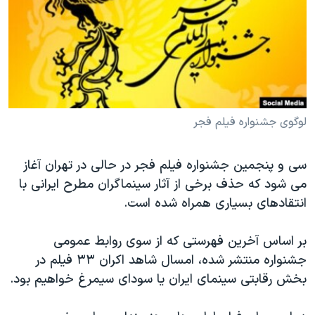
دنبال کنید
مستندها
فرهنگ و زندگی
حقوق شهروندی
انتخابات ریاست جمهوری آمریکا ۲۰۲۴
اقتصادی
حمله جمهوری اسلامی به اسرائیل
رمز مهسا
علم و فناوری
زبانهای مختلف
اسرائیل در جنگ
ورزش زنان در ایران
لوگوی جشنواره فیلم فجر
گالری عکس
اعتراضات زن، زندگی، آزادی
سی و پنجمین جشنواره فیلم فجر در حالی در تهران آغاز
آرشیو پخش زنده
مجموعه مستندهای دادخواهی
می شود که حذف برخی از آثار سینماگران مطرح ایرانی با
تریبونال مردمی آبان ۹۸
انتقادهای بسیاری همراه شده است.
دادگاه حمید نوری
بر اساس آخرین فهرستی که از سوی روابط عمومی
چهل سال گروگان‌گیری
جشنواره منتشر شده، امسال شاهد اکران ۳۳ فیلم در
قانون شفافیت دارائی کادر رهبری ایران
بخش رقابتی سینمای ایران یا سودای سیمرغ خواهیم بود.
اعتراضات مردمی آبان ۹۸