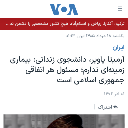
ینکهای
ابل
سترسی
ترکیه: آنکارا، ریاض و اسلام‌آباد هیچ کشور مشخصی را دشمن نمی‌دانند مگر اینکه آن کشور اقدام خصمانه‌ای انجام دهد
خانه
هش
یکشنبه ۱۸ مرداد ۱۴۰۵ ایران ۰۱:۱۳
نسخه سبک وب‌سایت
ه
ايران
حتوای
موضوع ها
صلی
آرمیتا پاویر، دانشجوی زندانی: بیماری
برنامه های تلویزیونی
ایران
هش
زمینه‌ای ندارم؛ مسئول هر اتفاقی
جدول برنامه ها
ه
آمریکا
جمهوری اسلامی است
فحه
صفحه‌های ویژه
جهان
صلی
فرکانس‌های صدای آمریکا
ورزشی
جام جهانی ۲۰۲۶
۰۱ آذر ۱۴۰۲
هش
پخش رادیویی
ه
گزیده‌ها
عملیات خشم حماسی
اشتراک
ستجو
۲۵۰سالگی آمریکا
ویژه برنامه‌ها
یادگیری زبان انگلیسی
ویدیوها
بایگانی برنامه‌های تلویزیونی