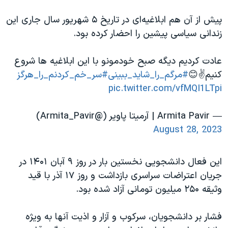
پیش از آن هم ابلاغیه‌ای در تاریخ ۵ شهریور سال جاری این
زندانی سیاسی پیشین را احضار کرده بود.
عادت کردیم دیگه صبح خودمونو با این ابلاغیه ها شروع
کنیم✌️😊
#مرگم_را_شاید_ببینی
#سر_خم_کردنم_را_هرگز
pic.twitter.com/vfMQI1LTpi
— Armita Pavir | آرمیتا پاویر (@Armita_Pavir)
August 28, 2023
این فعال دانشجویی نخستین بار در روز ۹ آبان ۱۴۰۱ در
جریان اعتراضات سراسری بازداشت و روز ۱۷ آذر با قید
وثیقه ۲۵۰ میلیون تومانی آزاد شده بود.
فشار بر دانشجویان، سرکوب و آزار و اذیت آنها به ویژه