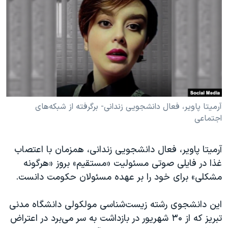
دنبال کنید
مستندها
فرهنگ و زندگی
حقوق شهروندی
انتخابات ریاست جمهوری آمریکا ۲۰۲۴
اقتصادی
حمله جمهوری اسلامی به اسرائیل
رمز مهسا
علم و فناوری
زبانهای مختلف
اسرائیل در جنگ
ورزش زنان در ایران
گالری عکس
اعتراضات زن، زندگی، آزادی
آرمیتا پاویر، فعال دانشجویی زندانی- برگرفته از شبکه‌های
اجتماعی
آرشیو پخش زنده
مجموعه مستندهای دادخواهی
تریبونال مردمی آبان ۹۸
آرمیتا پاویر، فعال دانشجویی زندانی، همزمان با اعتصاب
دادگاه حمید نوری
غذا در فایلی صوتی مسئولیت «مستقیم» بروز «هرگونه
چهل سال گروگان‌گیری
مشکلی» برای خود را بر عهده مسئولان حکومت دانست.
قانون شفافیت دارائی کادر رهبری ایران
این دانشجوی رشته زیست‌شناسی مولکولی دانشگاه مدنی
اعتراضات مردمی آبان ۹۸
تبریز که از ۳۰ شهریور در بازداشت به سر می‌برد در اعتراض