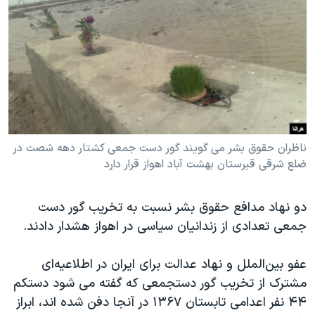
دنبال کنید
مستندها
فرهنگ و زندگی
حقوق شهروندی
انتخابات ریاست جمهوری آمریکا ۲۰۲۴
اقتصادی
حمله جمهوری اسلامی به اسرائیل
رمز مهسا
علم و فناوری
زبانهای مختلف
اسرائیل در جنگ
ورزش زنان در ایران
گالری عکس
اعتراضات زن، زندگی، آزادی
ناظران حقوق بشر می گویند گور دست جمعی کشتار دهه شصت در
ضلع شرقی قبرستان بهشت آباد اهواز قرار دارد
آرشیو پخش زنده
مجموعه مستندهای دادخواهی
تریبونال مردمی آبان ۹۸
دو نهاد مدافع حقوق بشر نسبت به تخریب گور دست
دادگاه حمید نوری
جمعی تعدادی از زندانیان سیاسی در اهواز هشدار دادند.
چهل سال گروگان‌گیری
عفو بین‌الملل و نهاد عدالت برای ایران در اطلاعیه‌ای
قانون شفافیت دارائی کادر رهبری ایران
مشترک از تخریب گور دستجمعی که گفته می شود دستکم
اعتراضات مردمی آبان ۹۸
۴۴ نفر اعدامی تابستان ۱۳۶۷ در آنجا دفن شده اند، ابراز