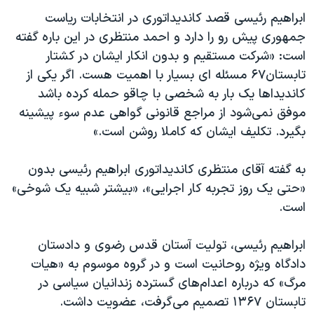
اسرائیل در جنگ
ابراهیم رئیسی قصد کاندیداتوری در انتخابات ریاست
نرگس محمدی برنده جایزه نوبل صلح
جمهوری پیش رو را دارد و احمد منتظری در این باره گفته
همایش محافظه‌کاران آمریکا «سی‌پک»
است: «شرکت مستقیم و بدون انکار ایشان در کشتار
تابستان۶۷ مسئله ای بسیار با اهمیت هست. اگر یکی از
صفحه‌های ویژه
کاندیداها یک بار به شخصی با چاقو حمله کرده باشد
سفر پرزیدنت ترامپ به چین
موفق نمی‌شود از مراجع قانونی گواهی عدم سوء پیشینه
بگیرد. تکلیف ایشان که کاملا روشن است.»
به گفته آقای منتظری کاندیداتوری ابراهیم رئیسی بدون
«حتی یک روز تجربه کار اجرایی»، «بیشتر شبیه یک شوخی»
است.
ابراهیم رئیسی، تولیت آستان قدس رضوی و دادستان
دادگاه ویژه روحانیت است و در گروه موسوم به «هیات
مرگ» که درباره اعدام‌های گسترده زندانیان سیاسی در
تابستان ۱۳۶۷ تصمیم می‌گرفت، عضویت داشت.