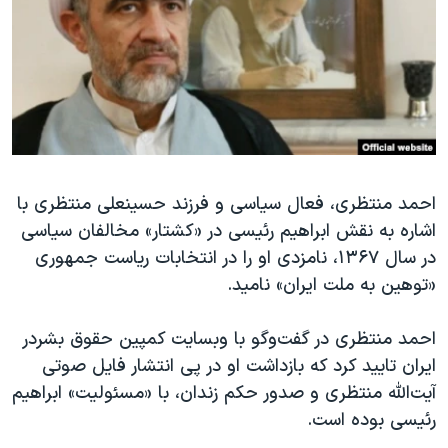
دنبال کنید
مستندها
فرهنگ و زندگی
حقوق شهروندی
انتخابات ریاست جمهوری آمریکا ۲۰۲۴
اقتصادی
حمله جمهوری اسلامی به اسرائیل
رمز مهسا
علم و فناوری
زبانهای مختلف
اسرائیل در جنگ
ورزش زنان در ایران
گالری عکس
اعتراضات زن، زندگی، آزادی
احمد منتظری، فعال سیاسی و فرزند حسینعلی منتظری با
اشاره به نقش ابراهیم رئیسی در «کشتار» مخالفان سیاسی
آرشیو پخش زنده
مجموعه مستندهای دادخواهی
در سال ۱۳۶۷، نامزدی او را در انتخابات ریاست جمهوری
تریبونال مردمی آبان ۹۸
«توهین به ملت ایران» نامید.
دادگاه حمید نوری
احمد منتظری در گفت‌وگو با وبسایت کمپین حقوق بشردر
چهل سال گروگان‌گیری
ایران تایید کرد که بازداشت او در پی انتشار فایل صوتی
قانون شفافیت دارائی کادر رهبری ایران
آیت‌الله منتظری و صدور حکم زندان، با «مسئولیت» ابراهیم
اعتراضات مردمی آبان ۹۸
رئیسی بوده است.