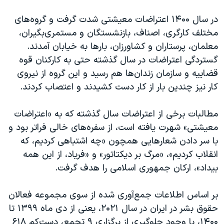
اسرائیل در جنگ
در سال ۱۴۰۰ اعتراضات معیشتی شدت گرفت و گروه‌های
نرگس محمدی برنده جایزه نوبل صلح
مختلف کارگری، اصناف، بازنشستگان و مستمری‌بگیران،
همایش محافظه‌کاران آمریکا «سی‌پک»
معلمان، پرستاران و کشاورزان، بارها به خیابان آمدند.
صفحه‌های ویژه
گستردگی اعتراضات در سال گذشته حتی به کارکنان قوه
قضاییه و سازمان زندان‌ها هم رسید و این گروه از نیروی
سفر پرزیدنت ترامپ به چین
کار نیز چندین بار از کار دست کشیدند و اعتصاب کردند.
مطالبات برخی از اعتراضات سال گذشته که به «اعتراضات
معیشتی» شهرت یافته است، از سفره‌های خالی فراتر بود و
با سر دادن شعارهایی همچون «چه اشتباهی کردیم، که
انقلاب کردیم»، «مرگ بر دیکتاتور» و «فریاد، از این همه
بیداد»، ارکان جمهوری اسلامی را هدف گرفت.
بر اساس اطلاعات جمع‌آوری شده از سوی مجموعه فعالان
حقوق بشر در ایران در سال ۲۰۲۱، یعنی از دی ماه ۱۳۹۹ تا
۱۴۰۰، با وجود جلوگیری از برگزاری ۹ تجمع، دست‌کم ۶۱۸