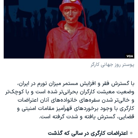
دنبال کنید
مستندها
فرهنگ و زندگی
حقوق شهروندی
انتخابات ریاست جمهوری آمریکا ۲۰۲۴
اقتصادی
حمله جمهوری اسلامی به اسرائیل
رمز مهسا
علم و فناوری
زبانهای مختلف
اسرائیل در جنگ
ورزش زنان در ایران
گالری عکس
اعتراضات زن، زندگی، آزادی
پوستر روز جهانی کارگر
آرشیو پخش زنده
مجموعه مستندهای دادخواهی
با گسترش فقر و افزایش مستمر میزان تورم در ایران،
تریبونال مردمی آبان ۹۸
وضعیت معیشت کارگران بحرانی‌تر شده است و با کوچک‌تر
دادگاه حمید نوری
و خالی‌تر شدن سفره‌های خانواده‌های آنان اعتراضات
چهل سال گروگان‌گیری
کارگری با وجود برخوردهای قهرآمیز مقامات امنیتی و
قضایی، گسترش یافته و شدت گرفته است.
قانون شفافیت دارائی کادر رهبری ایران
اعتراضات مردمی آبان ۹۸
اعتراضات کارگری در سالی که گذشت