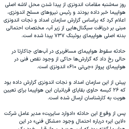
اسرائیل در جنگ
روز سه‌شنبه مقامات اندونزی از پیدا شدن محل لاشه اصلی
هواپیما خبر داده بودند و رئیس نیروهای مسلح اندونزی،
نرگس محمدی برنده جایزه نوبل صلح
اعلام کرد که براساس گزارش سازمان امداد و نجات اندونزی
همایش محافظه‌کاران آمریکا «سی‌پک»
مبنی بر دریافت سیگنال‌هایی از زیر آب،‌ مختصات احتمالی
صفحه‌های ویژه
بدنه اصلی هواپیمای بوئینگ ۷۳۷ پیدا شده است.
سفر پرزیدنت ترامپ به چین
حادثه سقوط هواپیمای مسافربری در آب‌های جاکارتا در
حالی رخ داد که گزارش‌ها حاکی از وجود نقص فنی در
هواپیمای پرواز «جی‌تی ۶۱۰» اندونزی است.
پیش از این سازمان امداد و نجات اندونزی گزارش داده بود
که ۲۶ کیسه حاوی بقایای قربانیان این هواپیما برای تعیین
هویت به کارشناسان ارسال شده است.
پس از وقوع این حادثه «ادوارد سایریت» مدیر عامل شرکت
«لاین ایر» درباره احتمال وجود «مشکل فنی» در این