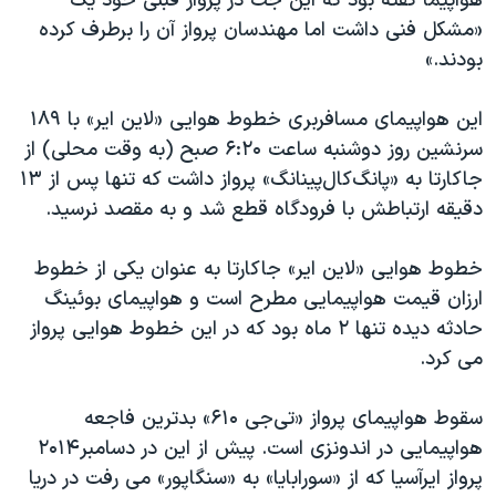
هواپیما گفته بود که این جت در پرواز قبلی خود یک
«مشکل فنی داشت اما مهندسان پرواز آن را برطرف کرده
بودند.»
این هواپیمای مسافربری خطوط هوایی «لاین ایر» با ۱۸۹
سرنشین روز دوشنبه ساعت ۶:۲۰ صبح (به وقت محلی) از
جاکارتا به «پانگ‌کال‌پینانگ» پرواز داشت که تنها پس از ۱۳
دقیقه ارتباطش با فرودگاه قطع شد و به مقصد نرسید.
خطوط هوایی «لاین ایر» جاکارتا به عنوان یکی از خطوط
ارزان قیمت هواپیمایی مطرح است و هواپیمای بوئینگ
حادثه دیده تنها ۲ ماه بود که در این خطوط هوایی پرواز
می کرد.
سقوط هواپیمای پرواز «تی‌جی ۶۱۰» بدترین فاجعه
هواپیمایی در اندونزی است. پیش از این در دسامبر۲۰۱۴
پرواز ایرآسیا که از «سورابایا» به «سنگاپور» می رفت در دریا