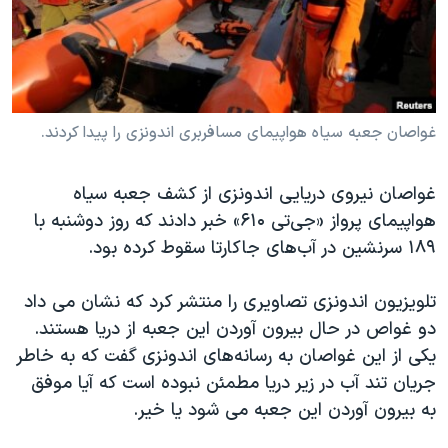
دنبال کنید
مستندها
فرهنگ و زندگی
حقوق شهروندی
انتخابات ریاست جمهوری آمریکا ۲۰۲۴
اقتصادی
حمله جمهوری اسلامی به اسرائیل
رمز مهسا
علم و فناوری
غواصان جعبه سیاه هواپیمای مسافربری اندونزی را پیدا کردند.
زبانهای مختلف
اسرائیل در جنگ
ورزش زنان در ایران
غواصان نیروی دریایی اندونزی از کشف جعبه سیاه
گالری عکس
اعتراضات زن، زندگی، آزادی
هواپیمای پرواز «جی‌تی ۶۱۰» خبر دادند که روز دوشنبه با
آرشیو پخش زنده
مجموعه مستندهای دادخواهی
۱۸۹ سرنشین در آب‌های جاکارتا سقوط کرده بود.
تریبونال مردمی آبان ۹۸
تلویزیون اندونزی تصاویری را منتشر کرد که نشان می داد
دادگاه حمید نوری
دو غواص در حال بیرون آوردن این جعبه از دریا هستند.
چهل سال گروگان‌گیری
یکی از این غواصان به رسانه‌های اندونزی گفت که به خاطر
جریان تند آب در زیر دریا مطمئن نبوده است که آیا موفق
قانون شفافیت دارائی کادر رهبری ایران
به بیرون آوردن این جعبه می شود یا خیر.
اعتراضات مردمی آبان ۹۸