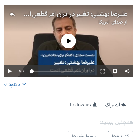
علیرضا بهشتی: تغییر در ایران امر قطعی است
از
صدای آمریکا
No media source currently available
0:00
1:53
دانلود
اشتراک
Follow us
همچنبن ببینید:
گزيده‌ها
سرخط خبرها