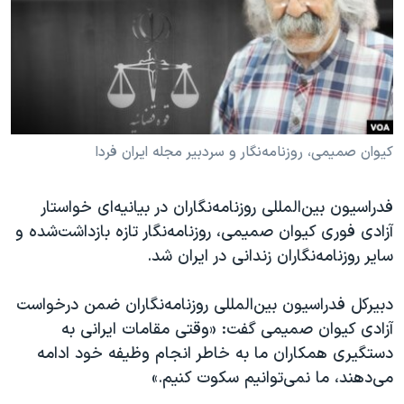
دنبال کنید
مستندها
فرهنگ و زندگی
حقوق شهروندی
انتخابات ریاست جمهوری آمریکا ۲۰۲۴
اقتصادی
حمله جمهوری اسلامی به اسرائیل
رمز مهسا
علم و فناوری
زبانهای مختلف
اسرائیل در جنگ
ورزش زنان در ایران
کیوان صمیمی، روزنامه‌نگار و سردبیر مجله ایران فردا
گالری عکس
اعتراضات زن، زندگی، آزادی
فدراسیون بین‌المللی روزنامه‌نگاران در بیانیه‌ای خواستار
آرشیو پخش زنده
مجموعه مستندهای دادخواهی
آزادی فوری کیوان صمیمی، روزنامه‌نگار تازه بازداشت‌شده و
تریبونال مردمی آبان ۹۸
سایر روزنامه‌نگاران زندانی در ایران شد.
دادگاه حمید نوری
دبیرکل فدراسیون بین‌المللی روزنامه‌نگاران ضمن درخواست
چهل سال گروگان‌گیری
آزادی کیوان صمیمی گفت: «وقتی مقامات ایرانی به
قانون شفافیت دارائی کادر رهبری ایران
دستگیری همکاران ما به خاطر انجام وظیفه خود ادامه
می‌دهند، ما نمی‌توانیم سکوت کنیم.»
اعتراضات مردمی آبان ۹۸