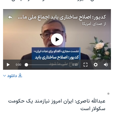
کدیور: اصلاح ساختاری باید اجماع ملی ما شود
از
صدای آمریکا
No media source currently available
0:00
1:10
دانلود
عبدالله ناصری: ایران امروز نیازمند یک حکومت
سکولار است