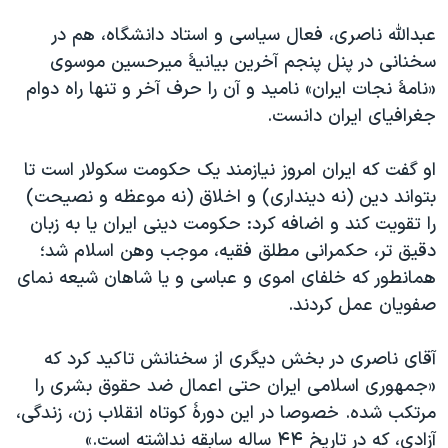
عبدالله ناصری، فعال سیاسی و استاد دانشگاه، هم در
سخنانی در پنل پنجم آخرین بیانیهٔ میرحسین موسوی
«نامهٔ نجات ایران» نامید و آن را حرف آخر و تنها راه دوام
جغرافیای ایران دانست.
او گفت که ایران امروز نیازمند یک حکومت سکولار است تا
بتواند دین (نه دینداری) و اخلاق (نه موعظه و نصیحت)
را تقویت کند و اضافه کرد: حکومت دینی ایران یا به زبان
دقیق تر، حکمرانی مطلق فقیه، موجب وهن اسلام شد؛
همانطور که خلفای اموی و عباسی و یا شاهان شیعه نمای
صفویان عمل کردند.
آقای ناصری در بخش دیگری از سخنانش تاکید کرد که
«جمهوری اسلامی ایران حتی اعمال ضد حقوق بشری را
مرتکب شده. خصوصا در این دورهٔ کوتاه انقلاب زن، زندگی،
آزادی، که در تاریخ ۴۴ ساله سابقه نداشته است.»