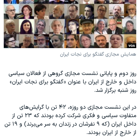
دنبال کنید
مستندها
فرهنگ و زندگی
حقوق شهروندی
انتخابات ریاست جمهوری آمریکا ۲۰۲۴
اقتصادی
حمله جمهوری اسلامی به اسرائیل
رمز مهسا
علم و فناوری
زبانهای مختلف
اسرائیل در جنگ
ورزش زنان در ایران
همایش مجازی گفتگو برای نجات ایران
گالری عکس
اعتراضات زن، زندگی، آزادی
روز دوم و پایانی نشست مجازی گروهی از فعالان سیاسی
آرشیو پخش زنده
مجموعه مستندهای دادخواهی
داخل و خارج از ایران با عنوان «گفتگو برای نجات ایران»
تریبونال مردمی آبان ۹۸
روز شنبه برگزار شد.
دادگاه حمید نوری
در این نشست مجازی دو روزه، ۴۲ تن با گرایش‌های
چهل سال گروگان‌گیری
متفاوت سیاسی و فکری شرکت کرده بودند که ۲۳ تن از
قانون شفافیت دارائی کادر رهبری ایران
داخل ایران (که ۹ نفرشان در زندان به سر می‌برند) و ۱۹ تن
اعتراضات مردمی آبان ۹۸
از خارج از ایران بودند.