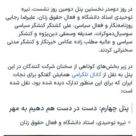
اسرائیل در جنگ
در روز دومدر نخستین پنل دومین روز نشست، نیره
نرگس محمدی برنده جایزه نوبل صلح
توحیدی استاد دانشگاه و فعال حقوق زنان، علیرضا رجایی
همایش محافظه‌کاران آمریکا «سی‌پک»
روزنامه‌نگار و فعال سیاسی، علی کشتگر
کنشگر سیاسی
سوسیال‌دموکرات، صدیقه وسمقی
دین‌پژوه و کنشگر
صفحه‌های ویژه
سیاسی و عالیه مطلب زاده
عکاس خبرنگار و کنشگر مدنی
سفر پرزیدنت ترامپ به چین
سخنرانی کردند.
در زیر بخش‌های کوتاهی از سخنان شرکت کنندگان در این
پنل به نقل از
کانال تلگرامی
همایش گفتگو برای نجات
ایران
که برای این منظور تدارک دیده شده بود، نقل شده
است:
پنل چهارم: دست در دست هم دهیم به مهر
نیره توحیدی، استاد دانشگاه و فعال حقوق زنان