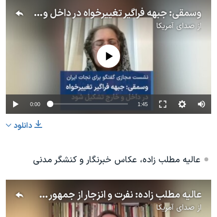
وسمقی: جبهه فراگیر تغییرخواه در داخل و خارج تشکیل شود
از
صدای آمریکا
No media source currently available
0:00
1:45
دانلود
عالیه مطلب زاده،
عکاس خبرنگار و کنشگر مدنی
عالیه مطلب زاده: نفرت و انزجار از جمهوری اسلامی را فریاد بزنید
از
صدای آمریکا