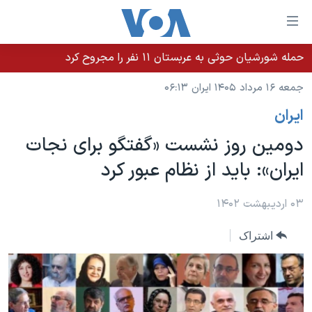
ینکهای
ابل
سترسی
حمله شورشیان حوثی به عربستان ۱۱ نفر را مجروح کرد
خانه
هش
جمعه ۱۶ مرداد ۱۴۰۵ ایران ۰۶:۱۳
نسخه سبک وب‌سایت
ه
ايران
حتوای
موضوع ها
صلی
دومین روز نشست «گفتگو برای نجات
برنامه های تلویزیونی
ایران
هش
ایران»: باید از نظام عبور کرد
جدول برنامه ها
ه
آمریکا
فحه
صفحه‌های ویژه
جهان
۰۳ اردیبهشت ۱۴۰۲
صلی
فرکانس‌های صدای آمریکا
ورزشی
جام جهانی ۲۰۲۶
هش
اشتراک
پخش رادیویی
ه
گزیده‌ها
عملیات خشم حماسی
ستجو
۲۵۰سالگی آمریکا
ویژه برنامه‌ها
یادگیری زبان انگلیسی
ویدیوها
بایگانی برنامه‌های تلویزیونی