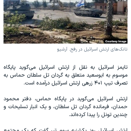
دنبال کنید
مستندها
فرهنگ و زندگی
حقوق شهروندی
انتخابات ریاست جمهوری آمریکا ۲۰۲۴
اقتصادی
حمله جمهوری اسلامی به اسرائیل
رمز مهسا
علم و فناوری
زبانهای مختلف
اسرائیل در جنگ
ورزش زنان در ایران
تانک‌های ارتش اسرائیل در رفح. آرشیو
گالری عکس
اعتراضات زن، زندگی، آزادی
تایمز اسرائیل به نقل از ارتش اسرائیل می‌گوید پایگاه
آرشیو پخش زنده
مجموعه مستندهای دادخواهی
موسوم به ابوسعید متعلق به گردان تل سلطان حماس به
تریبونال مردمی آبان ۹۸
تصرف تیپ ۴۰۱ زرهی ارتش اسرائیل درآمده است.
دادگاه حمید نوری
ارتش اسرائیل می‌گوید در پایگاه حماس، دفتر محمود
چهل سال گروگان‌گیری
حمدان، فرمانده گردان تل سلطان، و یک انبار تسلیحات و
قانون شفافیت دارائی کادر رهبری ایران
چندین تونل را پیدا کرده‌اند.
اعتراضات مردمی آبان ۹۸
ارتش اسرائیل روز یکشنبه سوم تیر گفت که یک مجتمع