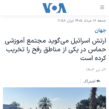
ینکهای
ابل
سترسی
جمعه ۱۶ مرداد ۱۴۰۵ ایران ۱۱:۵۸
خانه
هش
جهان
نسخه سبک وب‌سایت
ه
ارتش اسرائیل می‌گوید مجتمع آموزشی
حتوای
موضوع ها
حماس در یکی از مناطق رفح را تخریب
صلی
برنامه های تلویزیونی
ایران
هش
کرده است
جدول برنامه ها
ه
آمریکا
فحه
صفحه‌های ویژه
۰۳ تیر ۱۴۰۳
جهان
صلی
فرکانس‌های صدای آمریکا
ورزشی
جام جهانی ۲۰۲۶
هش
اشتراک
پخش رادیویی
ه
گزیده‌ها
عملیات خشم حماسی
ستجو
۲۵۰سالگی آمریکا
ویژه برنامه‌ها
یادگیری زبان انگلیسی
ویدیوها
بایگانی برنامه‌های تلویزیونی