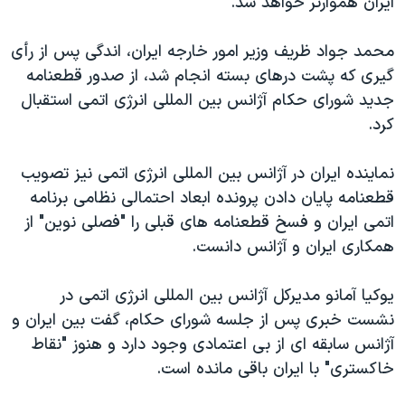
ایران هموارتر خواهد شد.
اسرائیل در جنگ
نرگس محمدی برنده جایزه نوبل صلح
محمد جواد ظریف وزیر امور خارجه ایران، اندگی پس از رأی
همایش محافظه‌کاران آمریکا «سی‌پک»
گیری که پشت درهای بسته انجام شد، از صدور قطعنامه
جدید شورای حکام آژانس بین المللی انرژی اتمی استقبال
صفحه‌های ویژه
کرد.
سفر پرزیدنت ترامپ به چین
نماینده ایران در آژانس بین المللی انرژی اتمی نیز تصویب
قطعنامه پایان دادن پرونده ابعاد احتمالی نظامی برنامه
اتمی ایران و فسخ قطعنامه های قبلی را "فصلی نوین" از
همکاری ایران و آژانس دانست.
یوکیا آمانو مدیرکل آژانس بین المللی انرژی اتمی در
نشست خبری پس از جلسه شورای حکام، گفت بین ایران و
آژانس سابقه ای از بی اعتمادی وجود دارد و هنوز "نقاط
خاکستری" با ایران باقی مانده است.