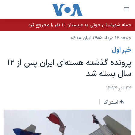
ینکهای
ابل
سترسی
حمله شورشیان حوثی به عربستان ۱۱ نفر را مجروح کرد
خانه
هش
جمعه ۱۶ مرداد ۱۴۰۵ ایران ۰۶:۰۸
نسخه سبک وب‌سایت
ه
خبر اول
حتوای
موضوع ها
صلی
پرونده گذشته هسته‌ای ایران پس از ۱۲
برنامه های تلویزیونی
ایران
هش
سال بسته شد
جدول برنامه ها
ه
آمریکا
فحه
صفحه‌های ویژه
جهان
۲۴ آذر ۱۳۹۴
صلی
فرکانس‌های صدای آمریکا
ورزشی
جام جهانی ۲۰۲۶
هش
اشتراک
پخش رادیویی
ه
گزیده‌ها
عملیات خشم حماسی
ستجو
۲۵۰سالگی آمریکا
ویژه برنامه‌ها
یادگیری زبان انگلیسی
ویدیوها
بایگانی برنامه‌های تلویزیونی