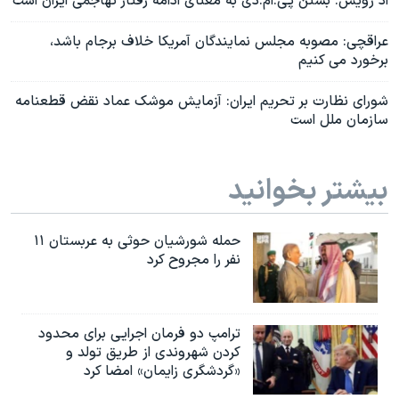
اد رویس: بستن پی.ام.دی به معنای ادامه رفتار تهاجمی ایران است
عراقچی: مصوبه مجلس نمایندگان آمریکا خلاف برجام باشد،
برخورد می کنیم
شورای نظارت بر تحریم ایران: آزمایش موشک عماد نقض قطعنامه
سازمان ملل است
بیشتر بخوانید
حمله شورشیان حوثی به عربستان ۱۱
نفر را مجروح کرد
ترامپ دو فرمان اجرایی برای محدود
کردن شهروندی از طریق تولد و
«گردشگری زایمان» امضا کرد