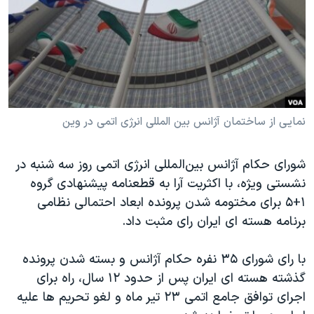
دنبال کنید
مستندها
فرهنگ و زندگی
حقوق شهروندی
انتخابات ریاست جمهوری آمریکا ۲۰۲۴
اقتصادی
حمله جمهوری اسلامی به اسرائیل
رمز مهسا
علم و فناوری
زبانهای مختلف
اسرائیل در جنگ
ورزش زنان در ایران
نمایی از ساختمان آژانس بین المللی انرژی اتمی در وین
گالری عکس
اعتراضات زن، زندگی، آزادی
شورای حکام آژانس بین‌المللی انرژی اتمی روز سه شنبه در
آرشیو پخش زنده
مجموعه مستندهای دادخواهی
نشستی ویژه، با اکثریت آرا به قطعنامه پیشنهادی گروه
تریبونال مردمی آبان ۹۸
۱+۵ برای مختومه شدن پرونده ابعاد احتمالی نظامی
دادگاه حمید نوری
برنامه هسته ای ایران رای مثبت داد.
چهل سال گروگان‌گیری
با رای شورای ۳۵ نفره حکام آژانس و بسته شدن پرونده
قانون شفافیت دارائی کادر رهبری ایران
گذشته هسته ای ایران پس از حدود ۱۲ سال، راه برای
اعتراضات مردمی آبان ۹۸
اجرای توافق جامع اتمی ۲۳ تیر ماه و لغو تحریم ها علیه