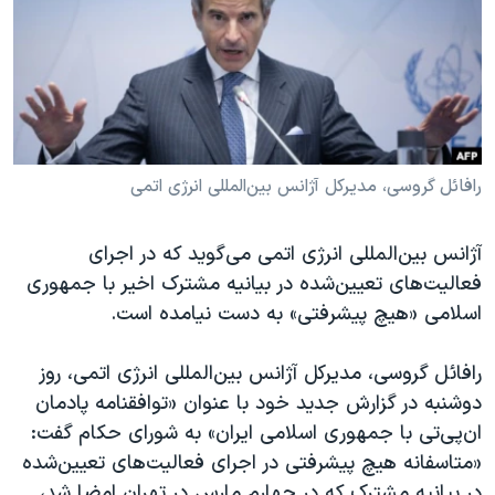
دنبال کنید
مستندها
فرهنگ و زندگی
حقوق شهروندی
انتخابات ریاست جمهوری آمریکا ۲۰۲۴
اقتصادی
حمله جمهوری اسلامی به اسرائیل
رمز مهسا
علم و فناوری
زبانهای مختلف
اسرائیل در جنگ
ورزش زنان در ایران
رافائل گروسی، مدیرکل آژانس بین‌المللی انرژی اتمی
گالری عکس
اعتراضات زن، زندگی، آزادی
آژانس بین‌المللی انرژی اتمی می‌گوید که در اجرای
آرشیو پخش زنده
مجموعه مستندهای دادخواهی
فعالیت‌های تعیین‌شده در بیانیه مشترک اخیر با جمهوری
تریبونال مردمی آبان ۹۸
اسلامی «هیچ پیشرفتی» به دست نیامده است.
دادگاه حمید نوری
رافائل گروسی، مدیرکل آژانس بین‌المللی انرژی اتمی، روز
چهل سال گروگان‌گیری
دوشنبه در گزارش جدید خود با عنوان «توافقنامه پادمان
قانون شفافیت دارائی کادر رهبری ایران
ان‌پی‌تی با جمهوری اسلامی ایران» به شورای حکام گفت:
«متاسفانه هیچ پیشرفتی در اجرای فعالیت‌های تعیین‌شده
اعتراضات مردمی آبان ۹۸
در بیانیه مشترک که در چهارم مارس در تهران امضا شد،