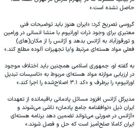
اسرائیل در جنگ
حاصل نشده است.»
نرگس محمدی برنده جایزه نوبل صلح
گروسی تصریح کرد: «ایران هنوز باید توضیحات فنی
همایش محافظه‌کاران آمریکا «سی‌پک»
معتبری برای وجود ذرات اورانیوم با منشا انسانی در ورامین
صفحه‌های ویژه
و تورقوزآباد به آژانس بدهد و آژانس را از مکان(های)
سفر پرزیدنت ترامپ به چین
فعلی مواد هسته‌ای مرتبط و/یا تجهیزات آلوده مطلع کند.»
به گفته او، جمهوری اسلامی همچنین باید اختلاف موجود
در ارزیابی موازنه مواد هسته‌ای مربوط به «تاسیسات تبدیل
اورانیوم» را برطرف و «کد ٣.١ اصلاح‌شده را اجرا کند.»
مدیرکل آژانس افزود مسائل پادمانی باقیمانده از تعهدات
ایران ذیل «توافقنامه جامع پادمان» ناشی می‌شوند و
«آژانس در صورتی می‌تواند تضمین دهد برنامه هسته‌ای
ایران کاملا صلح‌آمیز است که حل و فصل شوند.»