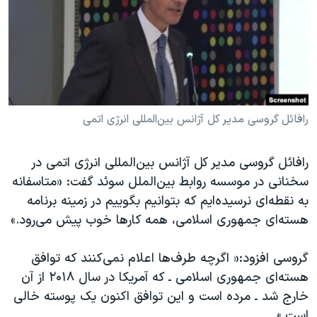
دنبال کنید
مستندها
فرهنگ و زندگی
حقوق شهروندی
انتخابات ریاست جمهوری آمریکا ۲۰۲۴
اقتصادی
حمله جمهوری اسلامی به اسرائیل
رمز مهسا
علم و فناوری
زبانهای مختلف
اسرائیل در جنگ
ورزش زنان در ایران
رافائل گروسی مدیر کل آژانس بین‌المللی انرژی اتمی
گالری عکس
اعتراضات زن، زندگی، آزادی
رافائل گروسی مدیر کل آژانس بین‌المللی انرژی اتمی در
آرشیو پخش زنده
مجموعه مستندهای دادخواهی
سخنانی در موسسه روابط بین‌الملل سوئد گفت: «متاسفانه
تریبونال مردمی آبان ۹۸
به نقطه‌ای نرسیده‌ایم که بتوانیم بگوییم در زمینه برنامه
هسته‌ای جمهوری اسلامی، همه کارها خوب پیش می‌رود.»
دادگاه حمید نوری
چهل سال گروگان‌گیری
گروسی افزود:« اگرچه طرف‌ها اعلام نمی‌کنند که توافق
قانون شفافیت دارائی کادر رهبری ایران
هسته‌ای جمهوری اسلامی ـ که آمریکا در سال ۲۰۱۸ از آن
خارج شد ـ مرده است و این توافق اکنون یک پوسته خالی
اعتراضات مردمی آبان ۹۸
است.»