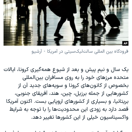
دنبال کنید
مستندها
فرهنگ و زندگی
حقوق شهروندی
انتخابات ریاست جمهوری آمریکا ۲۰۲۴
اقتصادی
حمله جمهوری اسلامی به اسرائیل
رمز مهسا
علم و فناوری
زبانهای مختلف
اسرائیل در جنگ
ورزش زنان در ایران
فرودگاه بین المللی سالت‌لیک‌سیتی در آمریکا - آرشیو
گالری عکس
اعتراضات زن، زندگی، آزادی
یک سال و نیم پیش و بعد از شیوع همه‌گیری کرونا،‌ ایالات
آرشیو پخش زنده
مجموعه مستندهای دادخواهی
متحده مرزهای خود را به روی مسافران بین‌المللی
تریبونال مردمی آبان ۹۸
بخصوص از کانون‌های کرونا و سویه‌های جدید آن از
دادگاه حمید نوری
کشورهایی از جمله برزیل، چین، هند، آفریقای جنوبی،
بریتانیا، و بسیاری از کشورهای اروپایی بست. اکنون آمریکا
چهل سال گروگان‌گیری
قصد دارد به زودی این محدودیت‌ها را با توجه به شرایط
قانون شفافیت دارائی کادر رهبری ایران
واکسیناسیون خیلی از این کشورها تغییر دهد.
اعتراضات مردمی آبان ۹۸