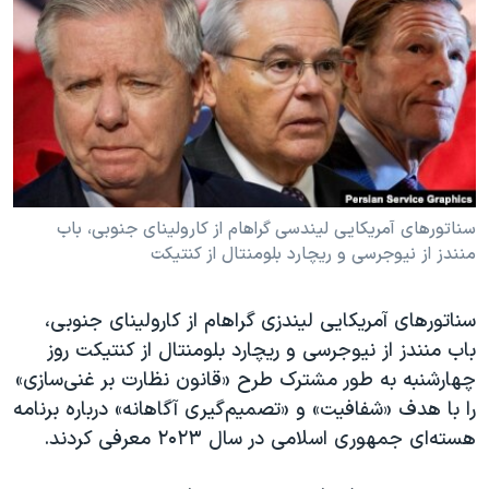
دنبال کنید
مستندها
فرهنگ و زندگی
حقوق شهروندی
انتخابات ریاست جمهوری آمریکا ۲۰۲۴
اقتصادی
حمله جمهوری اسلامی به اسرائیل
رمز مهسا
علم و فناوری
زبانهای مختلف
اسرائیل در جنگ
ورزش زنان در ایران
گالری عکس
اعتراضات زن، زندگی، آزادی
سناتورهای آمریکایی لیندسی گراهام از کارولینای جنوبی، باب
منندز از نیوجرسی و ریچارد بلومنتال از کنتیکت
آرشیو پخش زنده
مجموعه مستندهای دادخواهی
تریبونال مردمی آبان ۹۸
سناتورهای آمریکایی لیندزی گراهام از کارولینای جنوبی،
دادگاه حمید نوری
باب منندز از نیوجرسی و ریچارد بلومنتال از کنتیکت روز
چهل سال گروگان‌گیری
چهارشنبه به طور مشترک طرح «قانون نظارت بر غنی‌سازی»
را با هدف «شفافیت» و «تصمیم‌گیری آگاهانه» درباره برنامه
قانون شفافیت دارائی کادر رهبری ایران
هسته‌ای جمهوری اسلامی در سال ۲۰۲۳ معرفی کردند.
اعتراضات مردمی آبان ۹۸