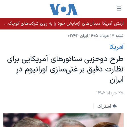
ینکهای
ابل
سترسی
ارتش آمریکا میدان‌های آزمایش خود را به روی شرکت‌های کوچک می‌گشاید تا تسلیحات سریع‌تر به میدان نبرد برسد
خانه
هش
شنبه ۱۷ مرداد ۱۴۰۵ ایران ۰۲:۴۳
نسخه سبک وب‌سایت
ه
آمريکا
حتوای
موضوع ها
صلی
طرح دوحزبی سناتورهای آمریکایی برای
برنامه های تلویزیونی
ایران
هش
نظارت دقیق بر غنی‌سازی اورانیوم در
جدول برنامه ها
ه
آمریکا
ایران
فحه
صفحه‌های ویژه
جهان
صلی
فرکانس‌های صدای آمریکا
ورزشی
جام جهانی ۲۰۲۶
۲۵ خرداد ۱۴۰۲
هش
پخش رادیویی
ه
گزیده‌ها
عملیات خشم حماسی
اشتراک
ستجو
۲۵۰سالگی آمریکا
ویژه برنامه‌ها
یادگیری زبان انگلیسی
ویدیوها
بایگانی برنامه‌های تلویزیونی